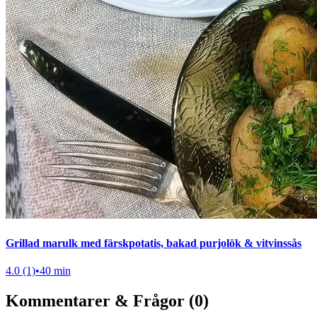
Grillad marulk med färskpotatis, bakad purjolök & vitvinssås
4.0 (1)
•
40 min
Kommentarer & Frågor (0)