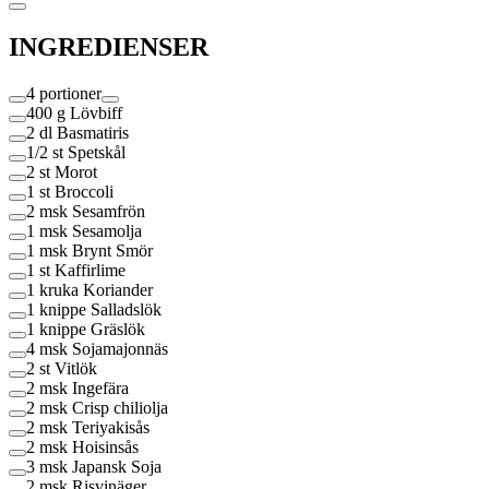
INGREDIENSER
4 portioner
400 g
Lövbiff
2 dl
Basmatiris
1/2 st
Spetskål
2 st
Morot
1 st
Broccoli
2 msk
Sesamfrön
1 msk
Sesamolja
1 msk
Brynt Smör
1 st
Kaffirlime
1 kruka
Koriander
1 knippe
Salladslök
1 knippe
Gräslök
4 msk
Sojamajonnäs
2 st
Vitlök
2 msk
Ingefära
2 msk
Crisp chiliolja
2 msk
Teriyakisås
2 msk
Hoisinsås
3 msk
Japansk Soja
2 msk
Risvinäger