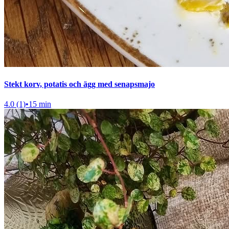
Stekt korv, potatis och ägg med senapsmajo
4.0 (1)
•
15 min