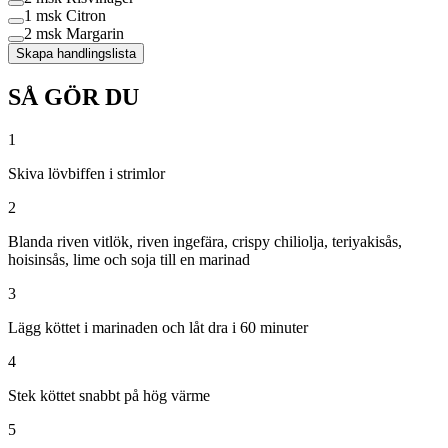
1 msk
Citron
2 msk
Margarin
Skapa handlingslista
SÅ GÖR DU
1
Skiva lövbiffen i strimlor
2
Blanda riven vitlök, riven ingefära, crispy chiliolja, teriyakisås,
hoisinsås, lime och soja till en marinad
3
Lägg köttet i marinaden och låt dra i 60 minuter
4
Stek köttet snabbt på hög värme
5