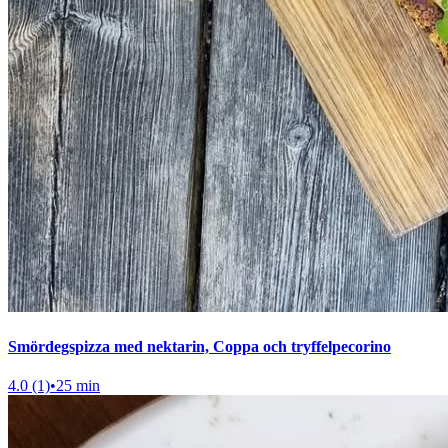
Smördegspizza med nektarin, Coppa och tryffelpecorino
4.0 (1)
•
25 min