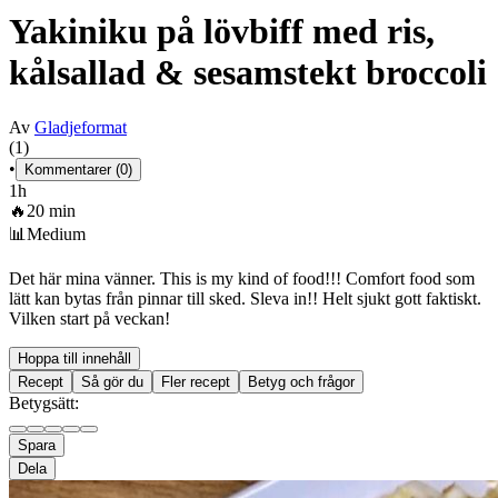
Yakiniku på lövbiff med ris,
kålsallad & sesamstekt broccoli
Av
Gladjeformat
(1)
•
Kommentarer (0)
1h
🔥
20 min
📊
Medium
Det här mina vänner. This is my kind of food!!! Comfort food som
lätt kan bytas från pinnar till sked. Sleva in!! Helt sjukt gott faktiskt.
Vilken start på veckan!
Hoppa till innehåll
Recept
Så gör du
Fler recept
Betyg och frågor
Betygsätt:
Spara
Dela