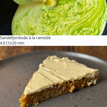
Sandefjordssås à la ramslök
4.0 (1)
•
20 min