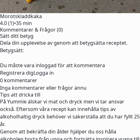
Morotskladdkaka
4.0 (1)
•
35 min
Kommentarer & Frågor (0)
Sätt ditt betyg
Dela din upplevelse av genom att betygsätta receptet.
Betygsätt:
Du måste vara inloggad för att kommentera
Registrera dig
Logga in
0 kommentarer
Inga kommentarer eller frågor ännu
Tips att dricka till
På Yummie älskar vi mat och dryck men vi tar ansvar
också. Eftersom våra recept kan innehålla tips av
alkoholhaltig dryck behöver vi säkerställa att du har fyllt 25
år.
Genom att bekräfta din ålder hjälper du oss hålla
alkoholen borta från unga och fortsätta inspirera vuxna till