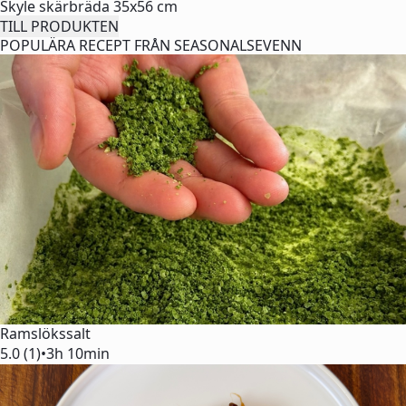
Skyle skärbräda 35x56 cm
TILL PRODUKTEN
POPULÄRA RECEPT FRÅN SEASONALSEVENN
Ramslökssalt
5.0 (1)
•
3h 10min