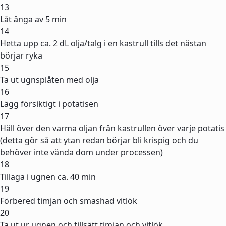
13
Låt ånga av 5 min
14
Hetta upp ca. 2 dL olja/talg i en kastrull tills det nästan
börjar ryka
15
Ta ut ugnsplåten med olja
16
Lägg försiktigt i potatisen
17
Häll över den varma oljan från kastrullen över varje potatis
(detta gör så att ytan redan börjar bli krispig och du
behöver inte vända dom under processen)
18
Tillaga i ugnen ca. 40 min
19
Förbered timjan och smashad vitlök
20
Ta ut ur ugnen och tillsätt timjan och vitlök