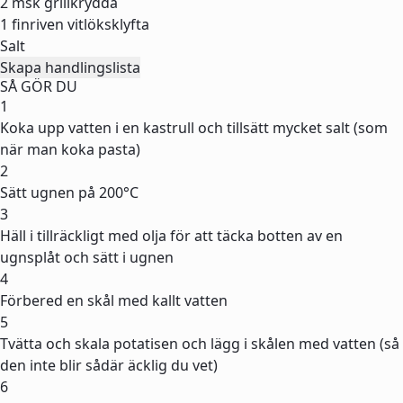
2 msk
grillkrydda
1
finriven vitlöksklyfta
Salt
Skapa handlingslista
SÅ GÖR DU
1
Koka upp vatten i en kastrull och tillsätt mycket salt (som
när man koka pasta)
2
Sätt ugnen på 200°C
3
Häll i tillräckligt med olja för att täcka botten av en
ugnsplåt och sätt i ugnen
4
Förbered en skål med kallt vatten
5
Tvätta och skala potatisen och lägg i skålen med vatten (så
den inte blir sådär äcklig du vet)
6