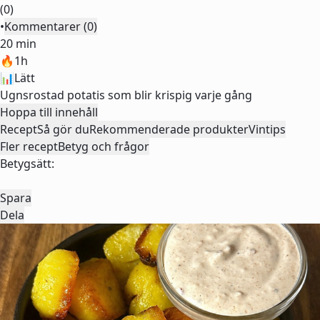
(0)
•
Kommentarer (0)
20 min
🔥
1h
📊
Lätt
Ugnsrostad potatis som blir krispig varje gång
Hoppa till innehåll
Recept
Så gör du
Rekommenderade produkter
Vintips
Fler recept
Betyg och frågor
Betygsätt:
Spara
Dela