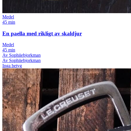
Medel
45 min
En paella med rikligt av skaldjur
Medel
45 min
Av Sophiiebjorkman
Av Sophiiebjorkman
Inga betyg