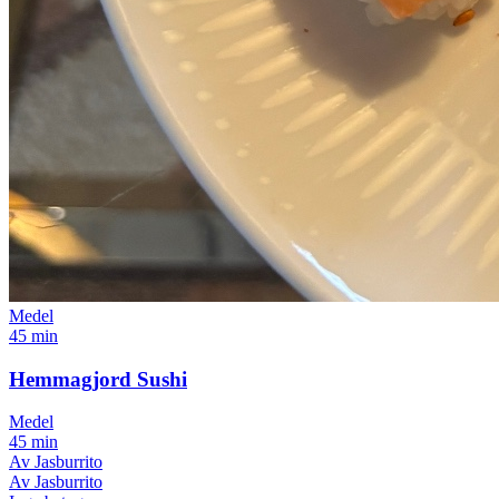
Medel
45 min
Hemmagjord Sushi
Medel
45 min
Av Jasburrito
Av Jasburrito