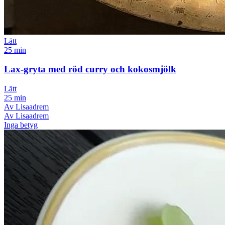
Lätt
25 min
Lax-gryta med röd curry och kokosmjölk
Lätt
25 min
Av Lisaadrem
Av Lisaadrem
Inga betyg