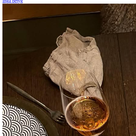
Inga betyg