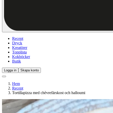
Recept
Dryck
Kreatörer
Topplista
Kokböcker
Butik
Logga in
Skapa konto
Hem
Recept
Tortillapizza med chèvrefärskost och halloumi