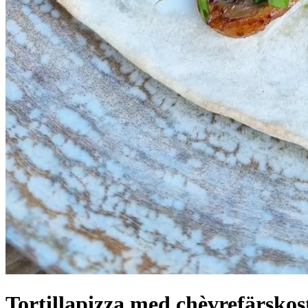
Tortillapizza med chèvrefärskos