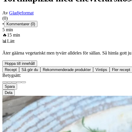
Av
Gladjeformat
(0)
•
Kommentarer (0)
5 min
🔥
15 min
📊
Lätt
Äter gäärna vegetariskt men tyvärr alldeles för sällan. Så himla gott ju
Hoppa till innehåll
Recept
Så gör du
Rekommenderade produkter
Vintips
Fler recept
Betygsätt:
Spara
Dela