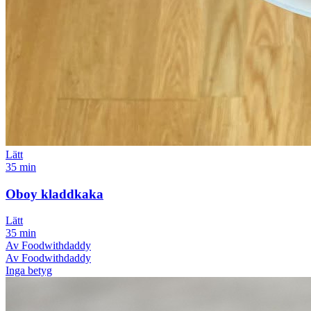
Lätt
35 min
Oboy kladdkaka
Lätt
35 min
Av Foodwithdaddy
Av Foodwithdaddy
Inga betyg