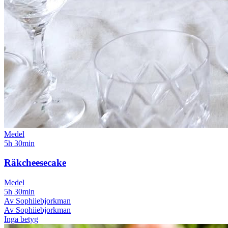
Medel
5h 30min
Räkcheesecake
Medel
5h 30min
Av Sophiiebjorkman
Av Sophiiebjorkman
Inga betyg