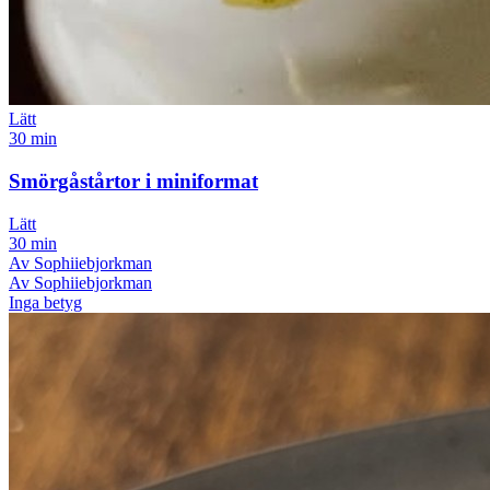
Lätt
30 min
Smörgåstårtor i miniformat
Lätt
30 min
Av Sophiiebjorkman
Av Sophiiebjorkman
Inga betyg