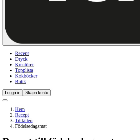
Recept
Dryck
Kreatörer
Topplista
Kokböcker
Butik
Logga in
Skapa konto
Hem
Recept
Tillfällen
Födelsedagsmat