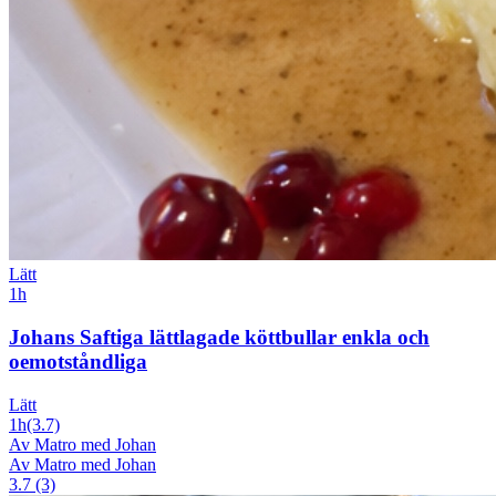
Lätt
1h
Johans Saftiga lättlagade köttbullar enkla och
oemotståndliga
Lätt
1h
(3.7)
Av Matro med Johan
Av Matro med Johan
3.7 (3)