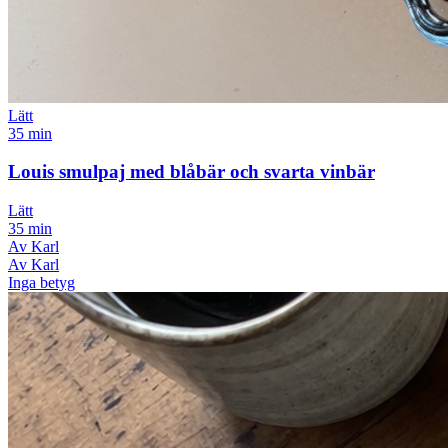
Lätt
35 min
Louis smulpaj med blåbär och svarta vinbär
Lätt
35 min
Av Karl
Av Karl
Inga betyg