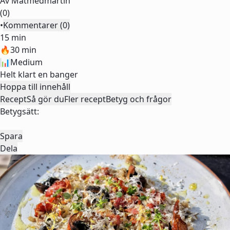
Av
Matmedmartin
(0)
•
Kommentarer (0)
15 min
🔥
30 min
📊
Medium
Helt klart en banger
Hoppa till innehåll
Recept
Så gör du
Fler recept
Betyg och frågor
Betygsätt:
Spara
Dela