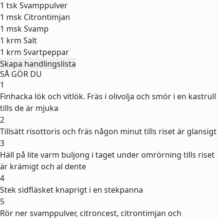
1 tsk
Svamppulver
1 msk
Citrontimjan
1 msk
Svamp
1 krm
Salt
1 krm
Svartpeppar
Skapa handlingslista
SÅ GÖR DU
1
Finhacka lök och vitlök. Fräs i olivolja och smör i en kastrull
tills de är mjuka
2
Tillsätt risottoris och fräs någon minut tills riset är glansigt
3
Häll på lite varm buljong i taget under omrörning tills riset
är krämigt och al dente
4
Stek sidfläsket knaprigt i en stekpanna
5
Rör ner svamppulver, citroncest, citrontimjan och