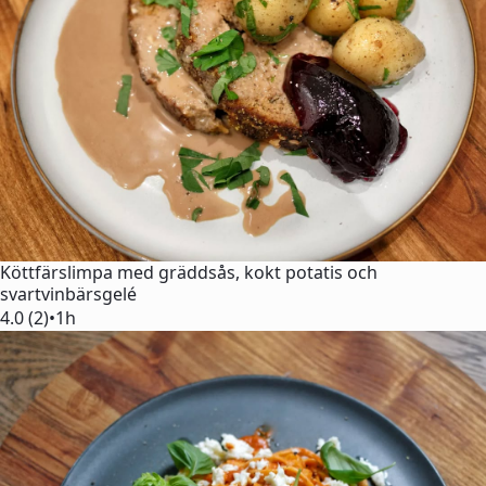
Köttfärslimpa med gräddsås, kokt potatis och
svartvinbärsgelé
4.0 (2)
•
1h