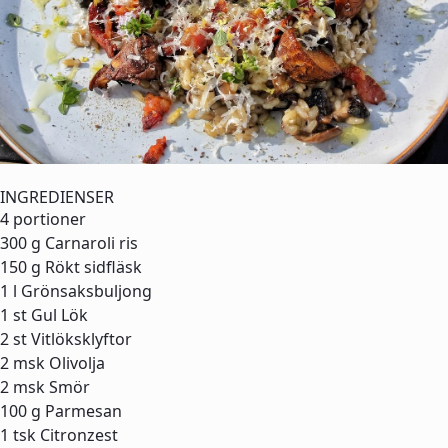
INGREDIENSER
4 portioner
300 g
Carnaroli ris
150 g
Rökt sidfläsk
1 l
Grönsaksbuljong
1 st
Gul Lök
2 st
Vitlöksklyftor
2 msk
Olivolja
2 msk
Smör
100 g
Parmesan
1 tsk
Citronzest