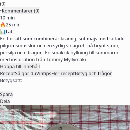
(0)
•
Kommentarer (0)
10 min
🔥
25 min
📊
Lätt
En förrätt som kombinerar krämig, söt majs med sotade
pilgrimsmusslor och en syrlig vinägrett på brynt smör,
persilja och dragon. En smakrik hyllning till sommaren
med inspiration från Tommy Myllymäki.
Hoppa till innehåll
Recept
Så gör du
Vintips
Fler recept
Betyg och frågor
Betygsätt:
Spara
Dela