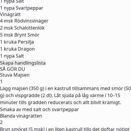
1 nypa
Salt
1 nypa
Svartpeppar
Vinägrätt
4 msk
Rödvinsvinäger
2 msk
Schalottenlök
5 msk
Brynt Smör
1 kruka
Persilja
1 kruka
Dragon
1 nypa
Salt
Skapa handlingslista
SÅ GÖR DU
Stuva Majsen
1
Lägg majsen (350 g) i en kastrull tillsammans med smör (50
g) och vispgrädde (2 dl). Låt sjuda på låg värme i 10–15
minuter tills grädden reducerats och allt blivit krämigt.
Smaka av med salt och svartpeppar
Blanda vinägrätten
2
Bryn smöret (5 msk) i en liten kastrull tills det doftar nötigt