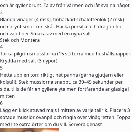
och är gyllenbrunt. Ta av från värmen och låt svalna något
3
Blanda vinäger (4 msk), finhackad schalottenlök (2 msk)
och brynt smör i en skål. Hacka persilja och dragon fint
och vänd ner. Smaka av med en nypa salt
Stek och Montera
4
Torka pilgrimsmusslorna (15 st) torra med hushållspapper.
Krydda med salt (3 nypor)
5
Hetta upp en torr, riktigt het panna (gärna gjutjärn eller
kolstål). Stek musslorna snabbt, ca 30–45 sekunder per
sida, tills de får en gyllene yta men fortfarande är glasiga i
mitten
6
Lägg en klick stuvad majs i mitten av varje tallrik. Placera 3
sotade musslor ovanpå och ringla över vinägretten. Toppa
med lite extra örter om du vill. Servera genast