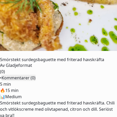
Smörstekt surdegsbaguette med friterad havskräfta
Av
Gladjeformat
(0)
•
Kommentarer (0)
5 min
🔥
15 min
📊
Medium
Smörstekt surdegsbaguette med friterad havskräfta. Chili
och vitlökscreme med olivtapenad, citron och dill. Seriöst
va bra!!