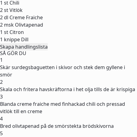
1 st
Chili
2 st
Vitlök
2 dl
Creme Fraiche
2 msk
Olivtapenad
1 st
Citron
1 knippe
Dill
Skapa handlingslista
SÅ GÖR DU
1
Skär surdegsbaguetten i skivor och stek dem gyllene i
smör
2
Skala och fritera havskräftorna i het olja tills de är krispiga
3
Blanda creme fraiche med finhackad chili och pressad
vitlök till en creme
4
Bred olivtapenad på de smörstekta brödskivorna
5