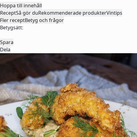
Hoppa till innehåll
Recept
Så gör du
Rekommenderade produkter
Vintips
Fler recept
Betyg och frågor
Betygsätt:
Spara
Dela