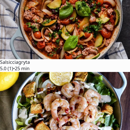
Salsicciagryta
5.0 (1)
•
25 min