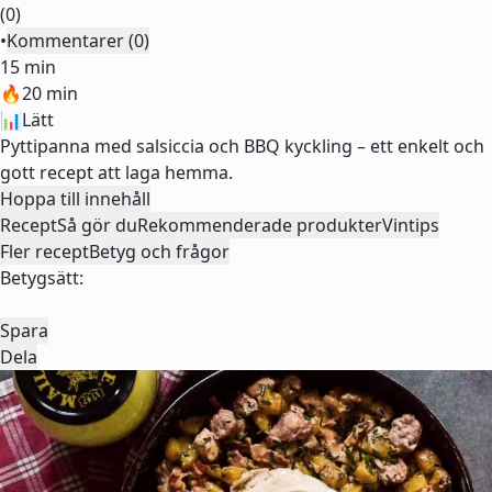
(0)
•
Kommentarer (0)
15 min
🔥
20 min
📊
Lätt
Pyttipanna med salsiccia och BBQ kyckling – ett enkelt och
gott recept att laga hemma.
Hoppa till innehåll
Recept
Så gör du
Rekommenderade produkter
Vintips
Fler recept
Betyg och frågor
Betygsätt:
Spara
Dela