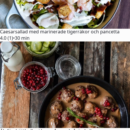
Caesarsallad med marinerade tigerräkor och pancetta
4.0 (1)
•
30 min