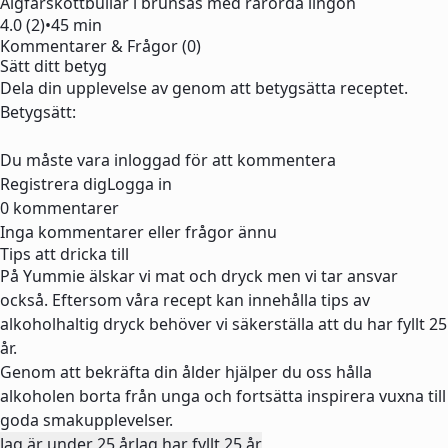
Älgfärsköttbullar i brunsås med rårörda lingon
4.0 (2)
•
45 min
Kommentarer & Frågor (0)
Sätt ditt betyg
Dela din upplevelse av genom att betygsätta receptet.
Betygsätt:
Du måste vara inloggad för att kommentera
Registrera dig
Logga in
0 kommentarer
Inga kommentarer eller frågor ännu
Tips att dricka till
På Yummie älskar vi mat och dryck men vi tar ansvar
också. Eftersom våra recept kan innehålla tips av
alkoholhaltig dryck behöver vi säkerställa att du har fyllt 25
år.
Genom att bekräfta din ålder hjälper du oss hålla
alkoholen borta från unga och fortsätta inspirera vuxna till
goda smakupplevelser.
Jag är under 25 år
Jag har fyllt 25 år