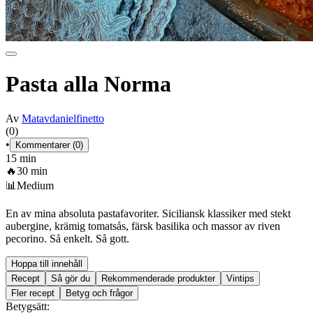
Pasta alla Norma
Av
Matavdanielfinetto
(0)
•
Kommentarer (0)
15 min
🔥
30 min
📊
Medium
En av mina absoluta pastafavoriter. Siciliansk klassiker med stekt
aubergine, krämig tomatsås, färsk basilika och massor av riven
pecorino. Så enkelt. Så gott.
Hoppa till innehåll
Recept
Så gör du
Rekommenderade produkter
Vintips
Fler recept
Betyg och frågor
Betygsätt: