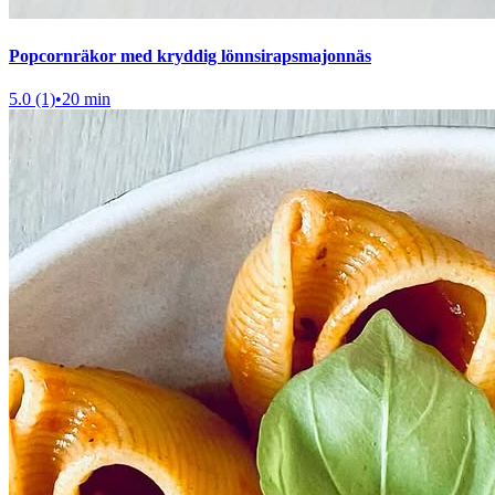
Popcornräkor med kryddig lönnsirapsmajonnäs
5.0 (1)
•
20 min