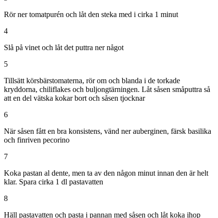
Rör ner tomatpurén och låt den steka med i cirka 1 minut
4
Slå på vinet och låt det puttra ner något
5
Tillsätt körsbärstomaterna, rör om och blanda i de torkade
kryddorna, chiliflakes och buljongtärningen. Låt såsen småputtra så
att en del vätska kokar bort och såsen tjocknar
6
När såsen fått en bra konsistens, vänd ner auberginen, färsk basilika
och finriven pecorino
7
Koka pastan al dente, men ta av den någon minut innan den är helt
klar. Spara cirka 1 dl pastavatten
8
Häll pastavatten och pasta i pannan med såsen och låt koka ihop