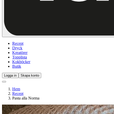
Recept
Dryck
Kreatörer
Topplista
Kokböcker
Butik
Logga in
Skapa konto
Hem
Recept
Pasta alla Norma