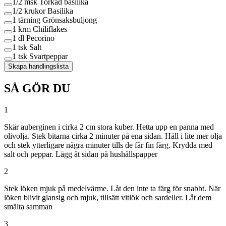
1/2 msk
Torkad basilika
1/2 krukor
Basilika
1 tärning
Grönsaksbuljong
1 krm
Chiliflakes
1 dl
Pecorino
1 tsk
Salt
1 tsk
Svartpeppar
Skapa handlingslista
SÅ GÖR DU
1
Skär auberginen i cirka 2 cm stora kuber. Hetta upp en panna med
olivolja. Stek bitarna cirka 2 minuter på ena sidan. Häll i lite mer olja
och stek ytterligare några minuter tills de får fin färg. Krydda med
salt och peppar. Lägg åt sidan på hushållspapper
2
Stek löken mjuk på medelvärme. Låt den inte ta färg för snabbt. När
löken blivit glansig och mjuk, tillsätt vitlök och sardeller. Låt dem
smälta samman
3