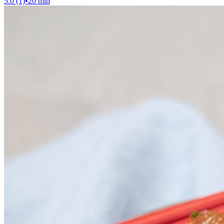
5.0 (1)
•
20 min