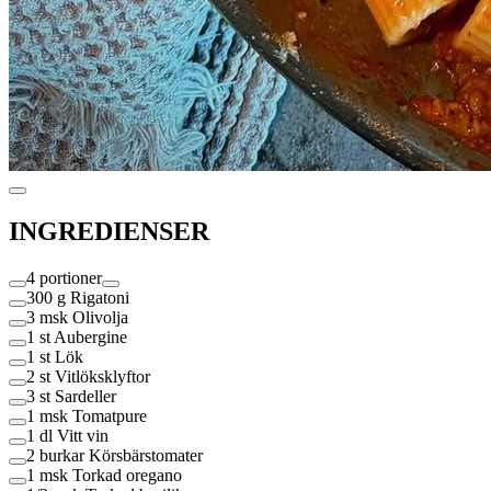
INGREDIENSER
4 portioner
300 g
Rigatoni
3 msk
Olivolja
1 st
Aubergine
1 st
Lök
2 st
Vitlöksklyftor
3 st
Sardeller
1 msk
Tomatpure
1 dl
Vitt vin
2 burkar
Körsbärstomater
1 msk
Torkad oregano