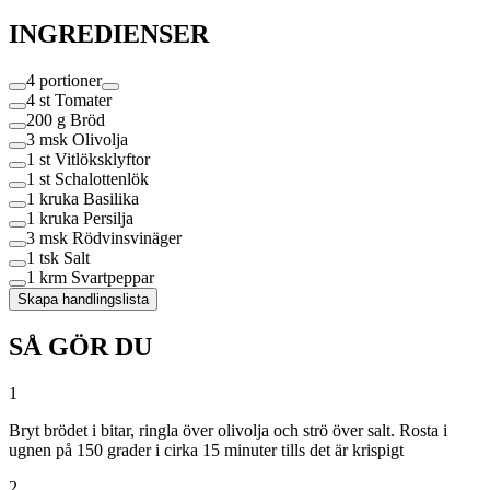
INGREDIENSER
4 portioner
4 st
Tomater
200 g
Bröd
3 msk
Olivolja
1 st
Vitlöksklyftor
1 st
Schalottenlök
1 kruka
Basilika
1 kruka
Persilja
3 msk
Rödvinsvinäger
1 tsk
Salt
1 krm
Svartpeppar
Skapa handlingslista
SÅ GÖR DU
1
Bryt brödet i bitar, ringla över olivolja och strö över salt. Rosta i
ugnen på 150 grader i cirka 15 minuter tills det är krispigt
2