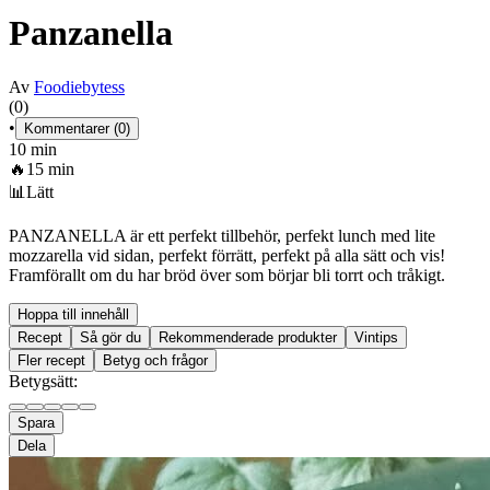
Panzanella
Av
Foodiebytess
(0)
•
Kommentarer (0)
10 min
🔥
15 min
📊
Lätt
PANZANELLA är ett perfekt tillbehör, perfekt lunch med lite
mozzarella vid sidan, perfekt förrätt, perfekt på alla sätt och vis!
Framförallt om du har bröd över som börjar bli torrt och tråkigt.
Hoppa till innehåll
Recept
Så gör du
Rekommenderade produkter
Vintips
Fler recept
Betyg och frågor
Betygsätt:
Spara
Dela