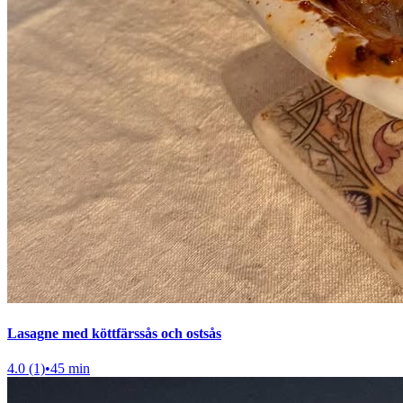
Lasagne med köttfärssås och ostsås
4.0 (1)
•
45 min