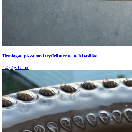
Hemlagad pizza med tryffelburrata och basilika
4.0 (2)
•
35 min