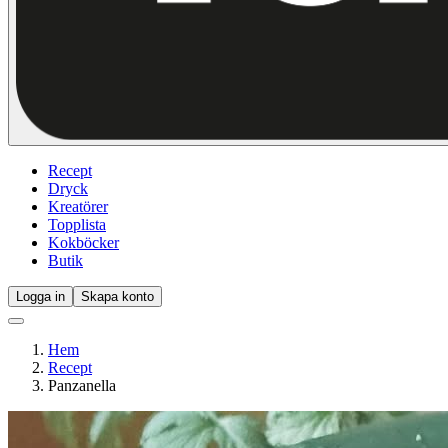
Recept
Dryck
Kreatörer
Topplista
Kokböcker
Butik
Logga in
Skapa konto
Hem
Recept
Panzanella