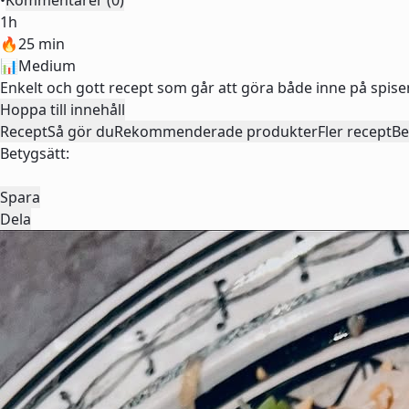
•
Kommentarer (0)
1h
🔥
25 min
📊
Medium
Enkelt och gott recept som går att göra både inne på spise
Hoppa till innehåll
Recept
Så gör du
Rekommenderade produkter
Fler recept
Be
Betygsätt:
Spara
Dela