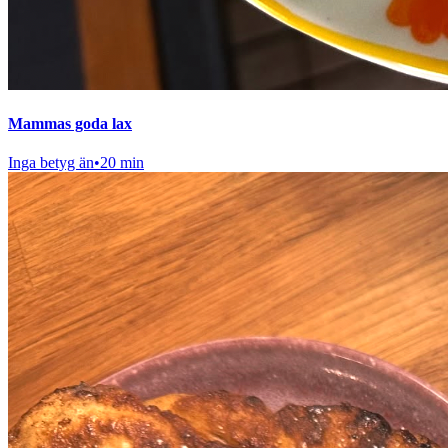
Mammas goda lax
Inga betyg än
•
20 min