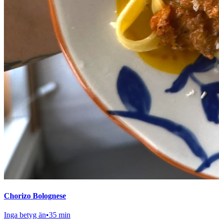
Chorizo Bolognese
Inga betyg än
•
35 min