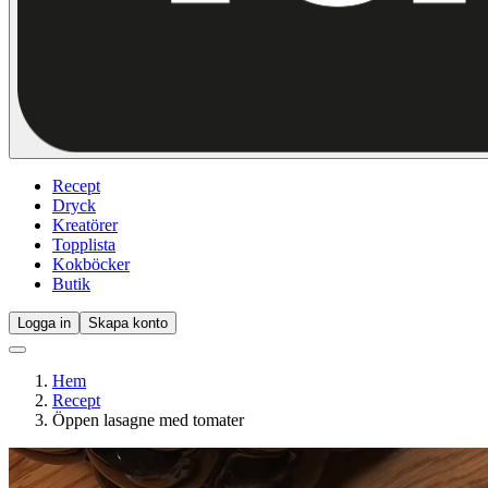
Recept
Dryck
Kreatörer
Topplista
Kokböcker
Butik
Logga in
Skapa konto
Hem
Recept
Öppen lasagne med tomater