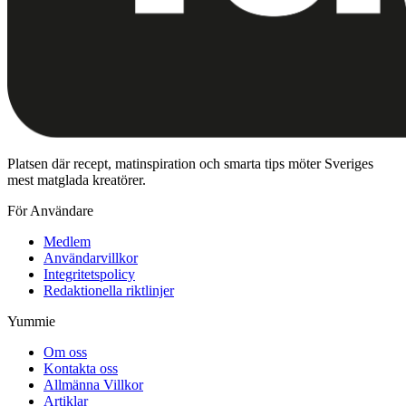
Platsen där recept, matinspiration och smarta tips möter Sveriges
mest matglada kreatörer.
För Användare
Medlem
Användarvillkor
Integritetspolicy
Redaktionella riktlinjer
Yummie
Om oss
Kontakta oss
Allmänna Villkor
Artiklar