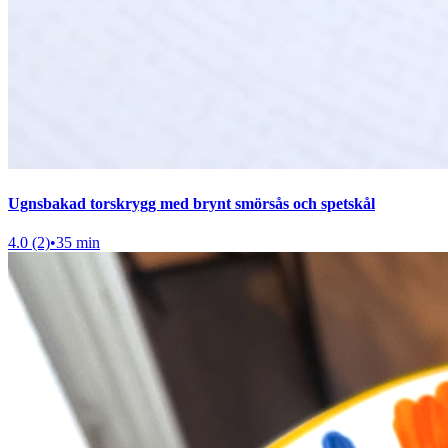
Ugnsbakad torskrygg med brynt smörsås och spetskål
4.0 (2)
•
35 min