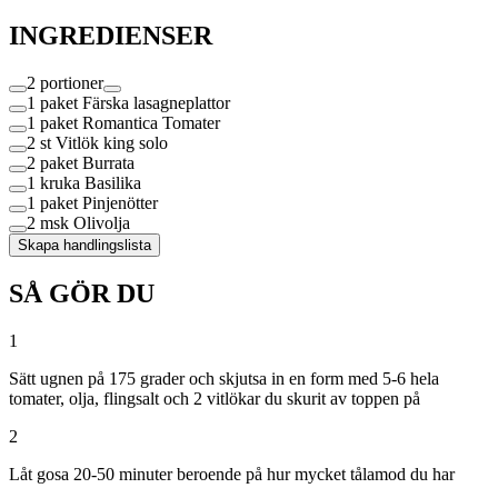
INGREDIENSER
2 portioner
1 paket
Färska lasagneplattor
1 paket
Romantica Tomater
2 st
Vitlök king solo
2 paket
Burrata
1 kruka
Basilika
1 paket
Pinjenötter
2 msk
Olivolja
Skapa handlingslista
SÅ GÖR DU
1
Sätt ugnen på 175 grader och skjutsa in en form med 5-6 hela
tomater, olja, flingsalt och 2 vitlökar du skurit av toppen på
2
Låt gosa 20-50 minuter beroende på hur mycket tålamod du har