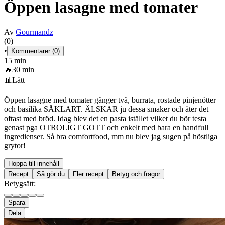
Öppen lasagne med tomater
Av
Gourmandz
(0)
•
Kommentarer (0)
15 min
🔥
30 min
📊
Lätt
Öppen lasagne med tomater gånger två, burrata, rostade pinjenötter
och basilika SÅKLART. ÄLSKAR ju dessa smaker och äter det
oftast med bröd. Idag blev det en pasta istället vilket du bör testa
genast pga OTROLIGT GOTT och enkelt med bara en handfull
ingredienser. Så bra comfortfood, mm nu blev jag sugen på höstliga
grytor!
Hoppa till innehåll
Recept
Så gör du
Fler recept
Betyg och frågor
Betygsätt:
Spara
Dela