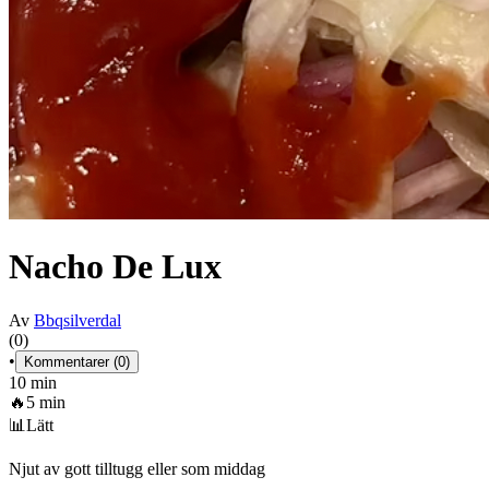
Nacho De Lux
Av
Bbqsilverdal
(0)
•
Kommentarer (0)
10 min
🔥
5 min
📊
Lätt
Njut av gott tilltugg eller som middag