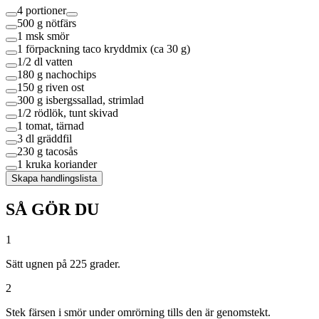
4 portioner
500 g
nötfärs
1 msk
smör
1 förpackning
taco kryddmix (ca 30 g)
1/2 dl
vatten
180 g
nachochips
150 g
riven ost
300 g
isbergssallad, strimlad
1/2
rödlök, tunt skivad
1
tomat, tärnad
3 dl
gräddfil
230 g
tacosås
1 kruka
koriander
Skapa handlingslista
SÅ GÖR DU
1
Sätt ugnen på 225 grader.
2
Stek färsen i smör under omrörning tills den är genomstekt.