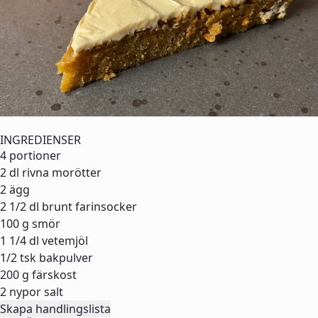
INGREDIENSER
4 portioner
2 dl
rivna morötter
2
ägg
2 1/2 dl
brunt farinsocker
100 g
smör
1 1/4 dl
vetemjöl
1/2 tsk
bakpulver
200 g
färskost
2 nypor
salt
Skapa handlingslista