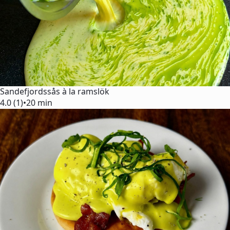
Sandefjordssås à la ramslök
4.0 (1)
•
20 min