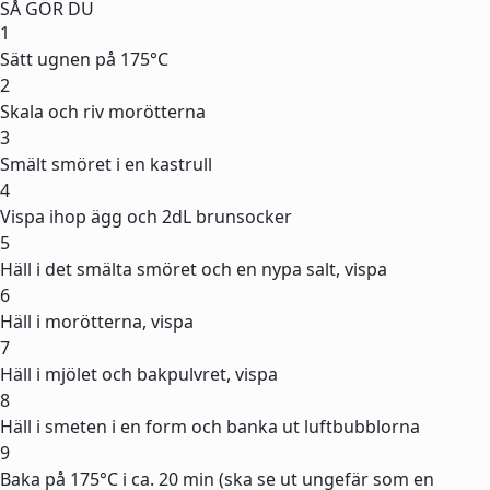
SÅ GÖR DU
1
Sätt ugnen på 175°C
2
Skala och riv morötterna
3
Smält smöret i en kastrull
4
Vispa ihop ägg och 2dL brunsocker
5
Häll i det smälta smöret och en nypa salt, vispa
6
Häll i morötterna, vispa
7
Häll i mjölet och bakpulvret, vispa
8
Häll i smeten i en form och banka ut luftbubblorna
9
Baka på 175°C i ca. 20 min (ska se ut ungefär som en