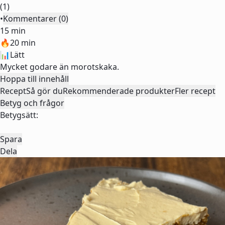
(1)
•
Kommentarer (0)
15 min
🔥
20 min
📊
Lätt
Mycket godare än morotskaka.
Hoppa till innehåll
Recept
Så gör du
Rekommenderade produkter
Fler recept
Betyg och frågor
Betygsätt:
Spara
Dela