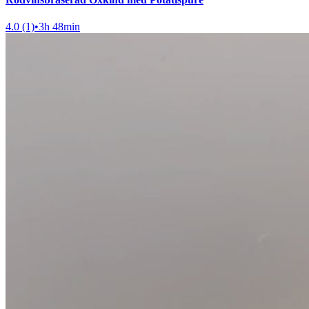
4.0 (1)
•
3h 48min