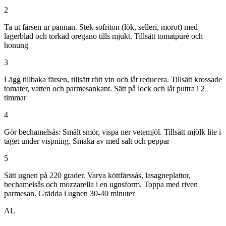
2
Ta ut färsen ur pannan. Stek sofriton (lök, selleri, morot) med
lagerblad och torkad oregano tills mjukt. Tillsätt tomatpuré och
honung
3
Lägg tillbaka färsen, tillsätt rött vin och låt reducera. Tillsätt krossade
tomater, vatten och parmesankant. Sätt på lock och låt puttra i 2
timmar
4
Gör bechamelsås: Smält smör, vispa ner vetemjöl. Tillsätt mjölk lite i
taget under vispning. Smaka av med salt och peppar
5
Sätt ugnen på 220 grader. Varva köttfärssås, lasagneplattor,
bechamelsås och mozzarella i en ugnsform. Toppa med riven
parmesan. Grädda i ugnen 30-40 minuter
AL