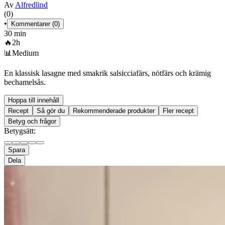
Av
Alfredlind
(0)
•
Kommentarer (0)
30 min
🔥
2h
📊
Medium
En klassisk lasagne med smakrik salsicciafärs, nötfärs och krämig
bechamelsås.
Hoppa till innehåll
Recept
Så gör du
Rekommenderade produkter
Fler recept
Betyg och frågor
Betygsätt:
Spara
Dela