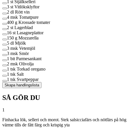
1 st
Stjälkselleri
3 st
Vitlöksklyftor
2 dl
Rött vin
4 msk
Tomatpure
400 g
Krossade tomater
2 st
Lagerblad
16 st
Lasagneplattor
150 g
Mozzarella
5 dl
Mjölk
3 msk
Vetemjöl
3 msk
Smör
1 bit
Parmesankant
2 msk
Olivolja
1 tsk
Torkad oregano
1 tsk
Salt
1 tsk
Svartpeppar
Skapa handlingslista
SÅ GÖR DU
1
Finhacka lök, selleri och morot. Stek salsicciafärs och nötfärs på hög
värme tills de fått färg och krispig yta