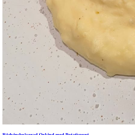
Rödvinsbräserad Oxkind med Potatispuré