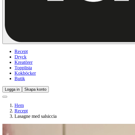
Recept
Dryck
Kreatörer
Topplista
Kokböcker
Butik
Logga in
Skapa konto
Hem
Recept
Lasagne med salsiccia