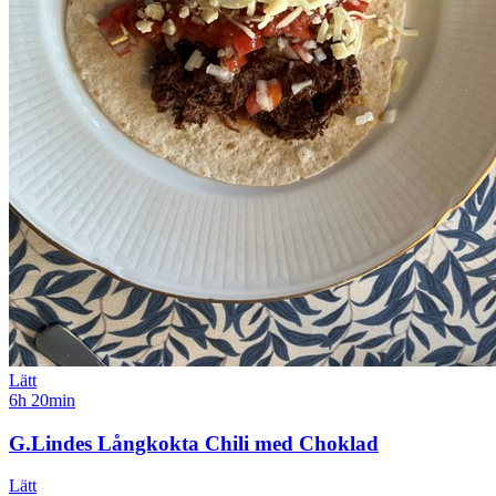
Lätt
6h 20min
G.Lindes Långkokta Chili med Choklad
Lätt