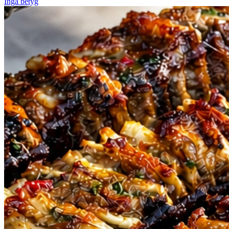
Inga betyg