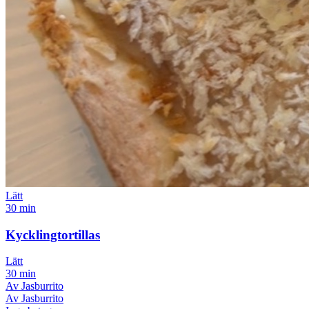
Lätt
30 min
Kycklingtortillas
Lätt
30 min
Av Jasburrito
Av Jasburrito