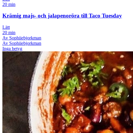
20 min
Krämig majs- och jalapenoröra till Taco Tuesday
Lätt
20 min
Av Sophiiebjorkman
Av Sophiiebjorkman
Inga betyg