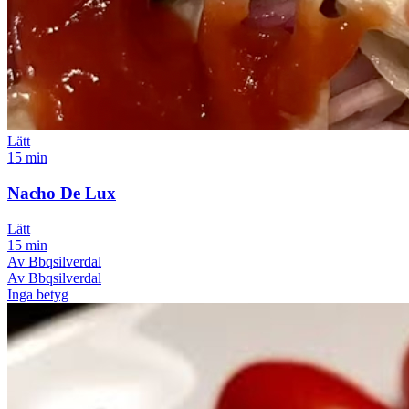
Lätt
15 min
Nacho De Lux
Lätt
15 min
Av Bbqsilverdal
Av Bbqsilverdal
Inga betyg