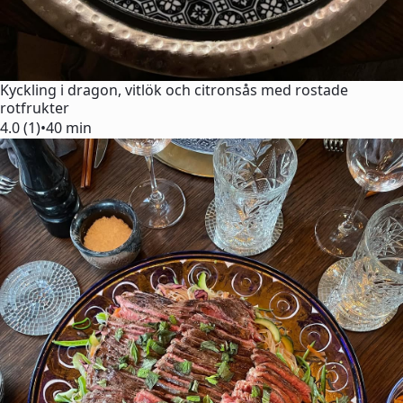
Kyckling i dragon, vitlök och citronsås med rostade
rotfrukter
4.0 (1)
•
40 min