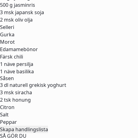
500 g
jasminris
3 msk
japansk soja
2 msk
oliv olja
Selleri
Gurka
Morot
Edamamebönor
Färsk chili
1 näve
persilja
1 näve
basilika
Såsen
3 dl
naturell grekisk yoghurt
3 msk
siracha
2 tsk
honung
Citron
Salt
Peppar
Skapa handlingslista
SÅ GÖR DU