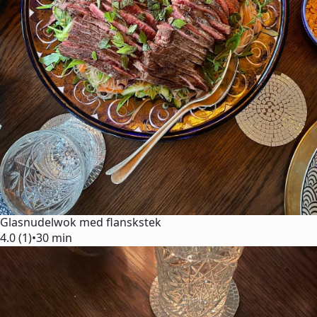
Glasnudelwok med flanskstek
4.0 (1)
•
30 min