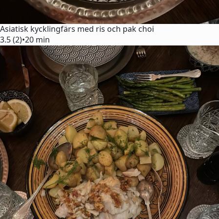
Asiatisk kycklingfärs med ris och pak choi
3.5 (2)
•
20 min