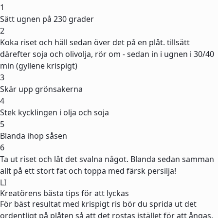
1
Sätt ugnen på 230 grader
2
Koka riset och häll sedan över det på en plåt. tillsätt
därefter soja och olivolja, rör om - sedan in i ugnen i 30/40
min (gyllene krispigt)
3
Skär upp grönsakerna
4
Stek kycklingen i olja och soja
5
Blanda ihop såsen
6
Ta ut riset och låt det svalna något. Blanda sedan samman
allt på ett stort fat och toppa med färsk persilja!
LI
Kreatörens bästa tips för att lyckas
För bäst resultat med krispigt ris bör du sprida ut det
ordentligt på plåten så att det rostas istället för att ångas.