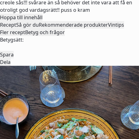
creole sås!!! svårare än så behöver det inte vara att få en
otroligt god vardagsrätt!! puss o kram
Hoppa till innehåll
Recept
Så gör du
Rekommenderade produkter
Vintips
Fler recept
Betyg och frågor
Betygsätt:
Spara
Dela