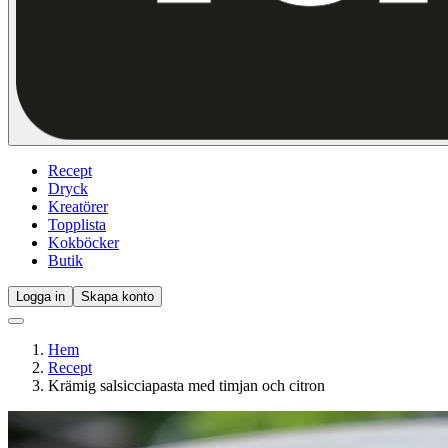
Recept
Dryck
Kreatörer
Topplista
Kokböcker
Butik
Logga in
Skapa konto
Hem
Recept
Krämig salsicciapasta med timjan och citron