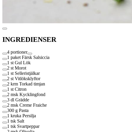
INGREDIENSER
4 portioner
1 paket
Färsk Salsiccia
1 st
Gul Lök
2 st
Morot
1 st
Selleristjälkar
2 st
Vitlöksklyftor
2 krm
Torkad timjan
1 st
Citron
2 msk
Kycklingfond
3 dl
Grädde
2 msk
Creme Fraiche
300 g
Pasta
1 kruka
Persilja
1 tsk
Salt
1 tsk
Svartpeppar
2 msk
Olivolja