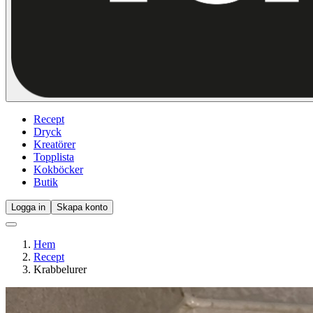
Recept
Dryck
Kreatörer
Topplista
Kokböcker
Butik
Logga in
Skapa konto
Hem
Recept
Krabbelurer