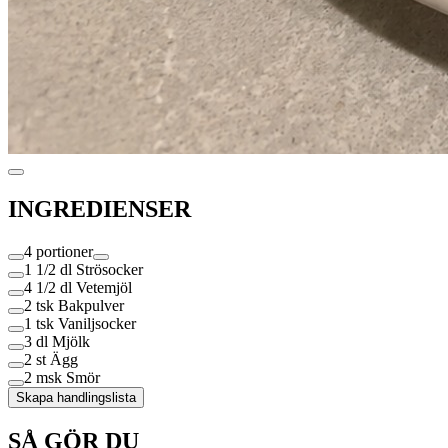
INGREDIENSER
4 portioner
1 1/2 dl
Strösocker
4 1/2 dl
Vetemjöl
2 tsk
Bakpulver
1 tsk
Vaniljsocker
3 dl
Mjölk
2 st
Ägg
2 msk
Smör
Skapa handlingslista
SÅ GÖR DU