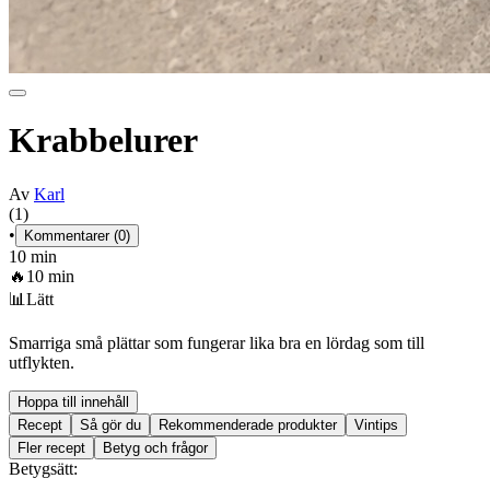
Krabbelurer
Av
Karl
(1)
•
Kommentarer (0)
10 min
🔥
10 min
📊
Lätt
Smarriga små plättar som fungerar lika bra en lördag som till
utflykten.
Hoppa till innehåll
Recept
Så gör du
Rekommenderade produkter
Vintips
Fler recept
Betyg och frågor
Betygsätt: