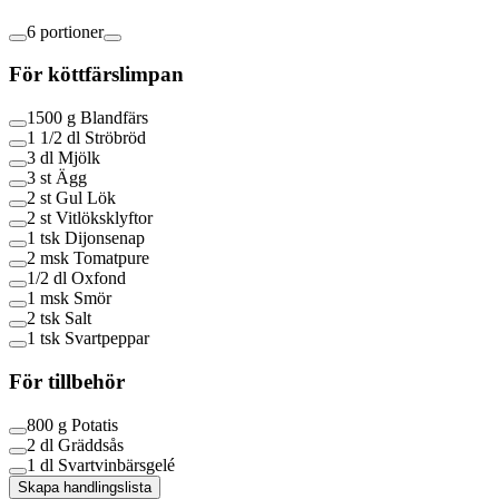
6 portioner
För köttfärslimpan
1500 g
Blandfärs
1 1/2 dl
Ströbröd
3 dl
Mjölk
3 st
Ägg
2 st
Gul Lök
2 st
Vitlöksklyftor
1 tsk
Dijonsenap
2 msk
Tomatpure
1/2 dl
Oxfond
1 msk
Smör
2 tsk
Salt
1 tsk
Svartpeppar
För tillbehör
800 g
Potatis
2 dl
Gräddsås
1 dl
Svartvinbärsgelé
Skapa handlingslista