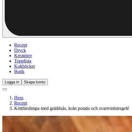
Recept
Dryck
Kreatörer
Topplista
Kokböcker
Butik
Logga in
Skapa konto
Hem
Recept
Köttfärslimpa med gräddsås, kokt potatis och svartvinbärsgelé