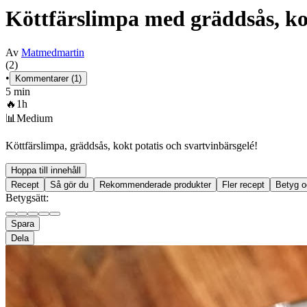
Köttfärslimpa med gräddsås, kok
Av
Matmedmartin
(2)
•
Kommentarer (1)
5 min
🔥
1h
📊
Medium
Köttfärslimpa, gräddsås, kokt potatis och svartvinbärsgelé!
Hoppa till innehåll
Recept
Så gör du
Rekommenderade produkter
Fler recept
Betyg o
Betygsätt:
Spara
Dela