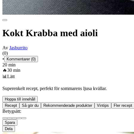
Kokt Krabba med aioli
Av
Jasburrito
(0)
•
Kommentarer (0)
20 min
🔥
30 min
📊
Lätt
Superenkelt recept, perfekt för sommarens ljusa kvällar.
Hoppa till innehåll
Recept
Så gör du
Rekommenderade produkter
Vintips
Fler recept
Betygsätt:
Spara
Dela