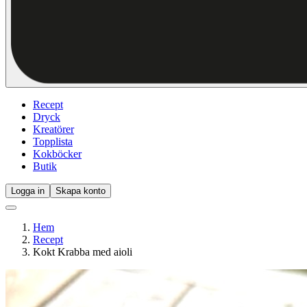
Recept
Dryck
Kreatörer
Topplista
Kokböcker
Butik
Logga in
Skapa konto
Hem
Recept
Kokt Krabba med aioli