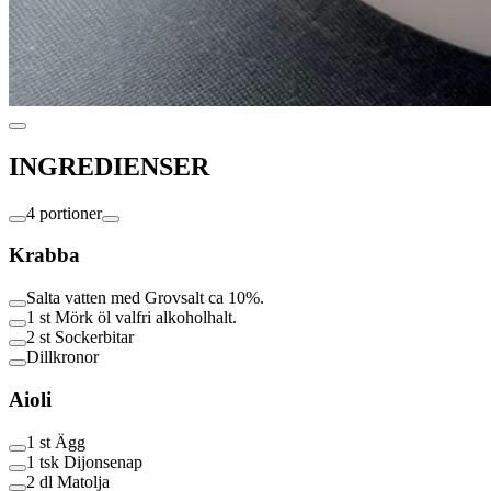
INGREDIENSER
4 portioner
Krabba
Salta vatten med Grovsalt ca 10%.
1 st
Mörk öl valfri alkoholhalt.
2 st
Sockerbitar
Dillkronor
Aioli
1 st
Ägg
1 tsk
Dijonsenap
2 dl
Matolja