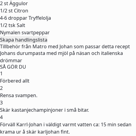
2 st
Äggulor
1/2 st
Citron
4-6 droppar
Tryffelolja
1/2 tsk
Salt
Nymalen svartpeppar
Skapa handlingslista
Tillbehör från Matro med Johan som passar detta recept
Johans durumpasta med mjöl på näsan och italienska
drömmar
SÅ GÖR DU
1
Förbered allt
2
Rensa svampen.
3
Skär kastanjechampinjoner i små bitar.
4
Förväll Karrl-Johan i väldigt varmt vatten ca: 15 min sedan
krama ur å skär karljohan fint.