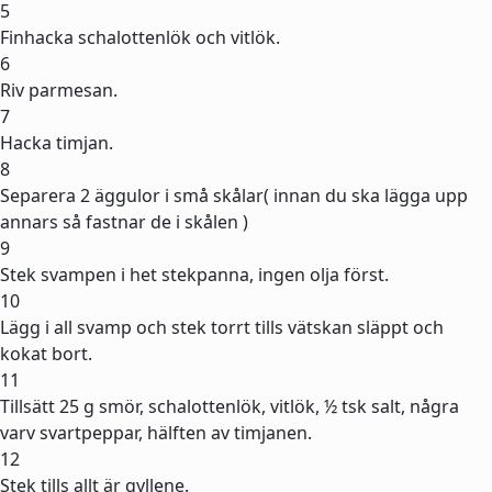
5
Finhacka schalottenlök och vitlök.
6
Riv parmesan.
7
Hacka timjan.
8
Separera 2 äggulor i små skålar( innan du ska lägga upp
annars så fastnar de i skålen )
9
Stek svampen i het stekpanna, ingen olja först.
10
Lägg i all svamp och stek torrt tills vätskan släppt och
kokat bort.
11
Tillsätt 25 g smör, schalottenlök, vitlök, ½ tsk salt, några
varv svartpeppar, hälften av timjanen.
12
Stek tills allt är gyllene.