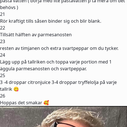
pasta vatten ( börja med lite pastavatten p ta mera om det
behövs )
21
Rör kraftigt tills såsen binder sig och blir blank.
22
Tillsätt hälften av parmesanosten
23
resten av timjanen och extra svartpeppar om du tycker.
24
Lägg upp på tallriken och toppa varje portion med 1
äggula parmesanosten och svartpeppar.
25
3 -4 droppar citronjuice 3-4 droppar tryffelolja på varje
tallrik 😋
26
Hoppas det smakar 🥰