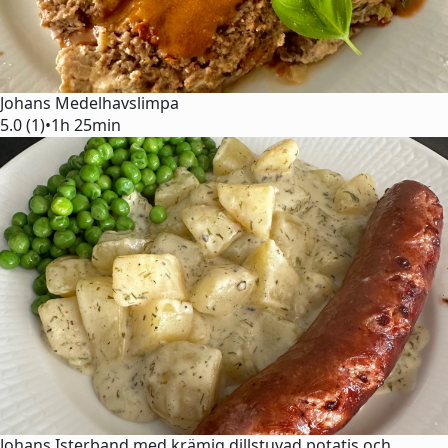
Johans Medelhavslimpa
5.0 (1)
•
1h 25min
Johans Isterband med krämig dillstuvad potatis och