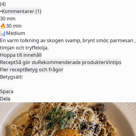
(4)
•
Kommentarer (1)
30 min
🔥
30 min
📊
Medium
En varm tolkning av skogen svamp, brynt smör, parmesan ,
timjan och tryffelolja.
Hoppa till innehåll
Recept
Så gör du
Rekommenderade produkter
Vintips
Fler recept
Betyg och frågor
Betygsätt:
Spara
Dela