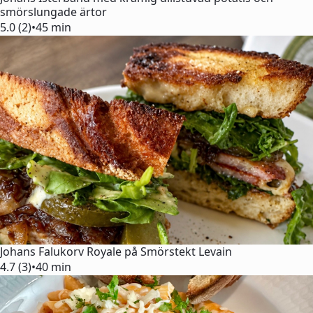
smörslungade ärtor
5.0 (2)
•
45 min
Johans Falukorv Royale på Smörstekt Levain
4.7 (3)
•
40 min