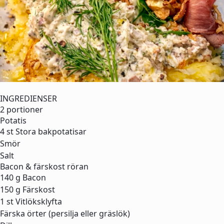
INGREDIENSER
2 portioner
Potatis
4 st
Stora bakpotatisar
Smör
Salt
Bacon & färskost röran
140 g
Bacon
150 g
Färskost
1 st
Vitlöksklyfta
Färska örter (persilja eller gräslök)