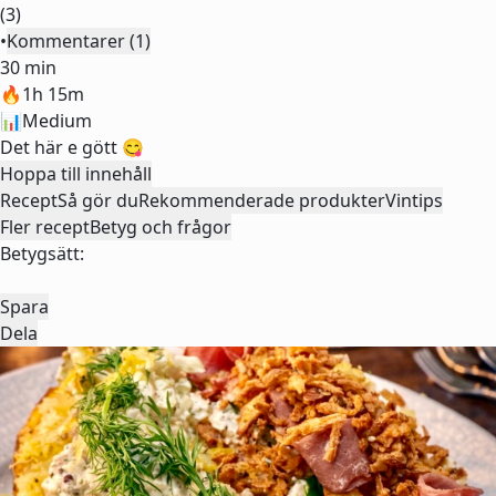
(3)
•
Kommentarer (1)
30 min
🔥
1h 15m
📊
Medium
Det här e gött 😋
Hoppa till innehåll
Recept
Så gör du
Rekommenderade produkter
Vintips
Fler recept
Betyg och frågor
Betygsätt:
Spara
Dela