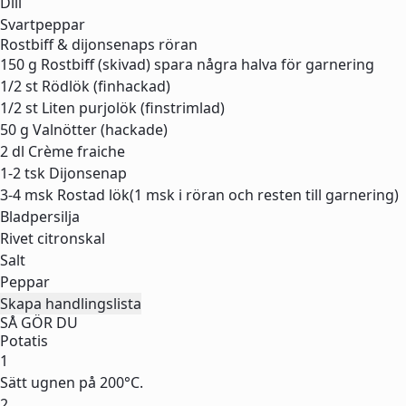
Dill
Svartpeppar
Rostbiff & dijonsenaps röran
150 g
Rostbiff (skivad) spara några halva för garnering
1/2 st
Rödlök (finhackad)
1/2 st
Liten purjolök (finstrimlad)
50 g
Valnötter (hackade)
2 dl
Crème fraiche
1-2 tsk
Dijonsenap
3-4 msk
Rostad lök(1 msk i röran och resten till garnering)
Bladpersilja
Rivet citronskal
Salt
Peppar
Skapa handlingslista
SÅ GÖR DU
Potatis
1
Sätt ugnen på 200°C.
2