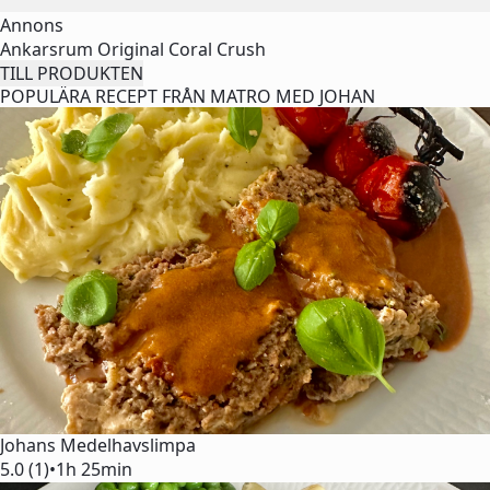
Annons
Ankarsrum Original Coral Crush
TILL PRODUKTEN
POPULÄRA RECEPT FRÅN MATRO MED JOHAN
Johans Medelhavslimpa
5.0 (1)
•
1h 25min