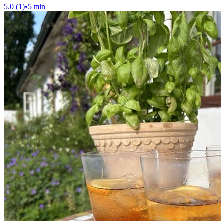
5.0 (1)
•
5 min