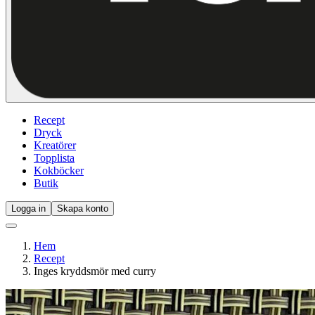
Recept
Dryck
Kreatörer
Topplista
Kokböcker
Butik
Logga in
Skapa konto
Hem
Recept
Inges kryddsmör med curry