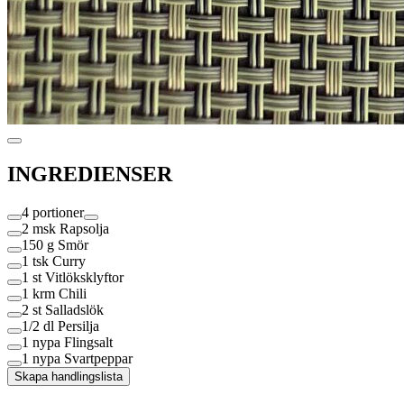
INGREDIENSER
4 portioner
2 msk
Rapsolja
150 g
Smör
1 tsk
Curry
1 st
Vitlöksklyftor
1 krm
Chili
2 st
Salladslök
1/2 dl
Persilja
1 nypa
Flingsalt
1 nypa
Svartpeppar
Skapa handlingslista