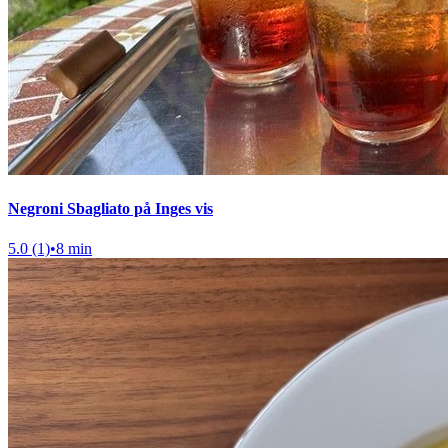
Negroni Sbagliato på Inges vis
5.0 (1)
•
8 min