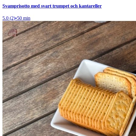
Svamprisotto med svart trumpet och kantareller
5.0 (2)
•
50 min