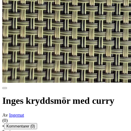
Inges kryddsmör med curry
Av
Ingemat
(0)
•
Kommentarer (0)