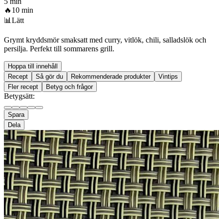
5 min
🔥
10 min
📊
Lätt
Grymt kryddsmör smaksatt med curry, vitlök, chili, salladslök och
persilja. Perfekt till sommarens grill.
Hoppa till innehåll
Recept
Så gör du
Rekommenderade produkter
Vintips
Fler recept
Betyg och frågor
Betygsätt:
Spara
Dela