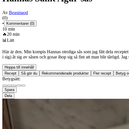
Av
Beasmaod
(0)
•
Kommentarer (0)
10 min
🔥
20 min
📊
Lätt
Här är den. Min kompis Hannas otroliga sås som jag fått dela receptet t
i sig) åt sig av såsen och gosar ihop sig så fint att man blir tårögd. J
Hoppa till innehåll
Recept
Så gör du
Rekommenderade produkter
Fler recept
Betyg o
Betygsätt:
Spara
Dela