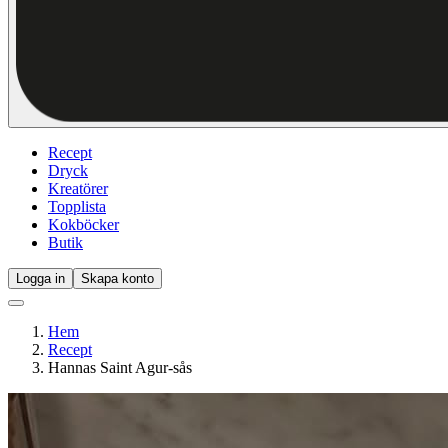
Recept
Dryck
Kreatörer
Topplista
Kokböcker
Butik
Logga in
Skapa konto
Hem
Recept
Hannas Saint Agur-sås