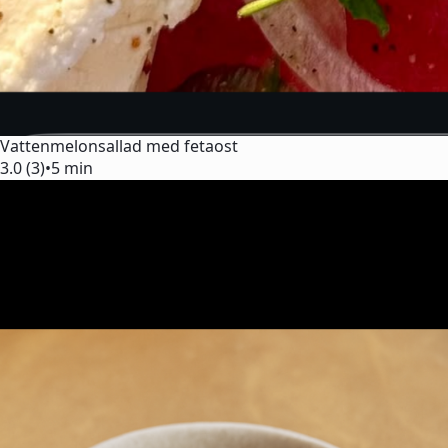
Vattenmelonsallad med fetaost
3.0 (3)
•
5 min