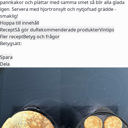
pannkakor och plättar med samma smet så blir alla glada
igen. Servera med hjortronsylt och nytjofsad grädde -
smaklig!
Hoppa till innehåll
Recept
Så gör du
Rekommenderade produkter
Vintips
Fler recept
Betyg och frågor
Betygsätt:
Spara
Dela