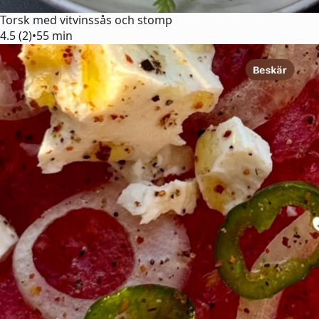
Torsk med vitvinssås och stomp
4.5 (2)
•
55 min