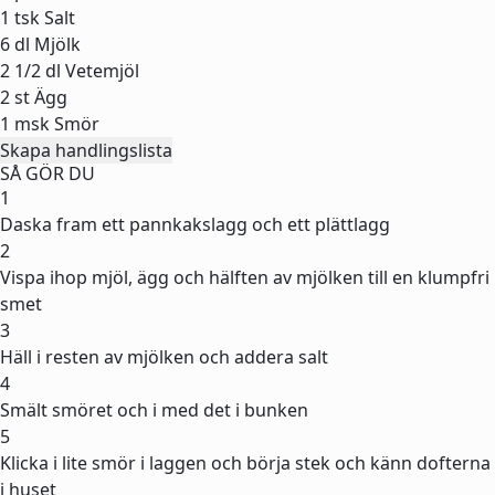
1 tsk
Salt
6 dl
Mjölk
2 1/2 dl
Vetemjöl
2 st
Ägg
1 msk
Smör
Skapa handlingslista
SÅ GÖR DU
1
Daska fram ett pannkakslagg och ett plättlagg
2
Vispa ihop mjöl, ägg och hälften av mjölken till en klumpfri
smet
3
Häll i resten av mjölken och addera salt
4
Smält smöret och i med det i bunken
5
Klicka i lite smör i laggen och börja stek och känn dofterna
i huset