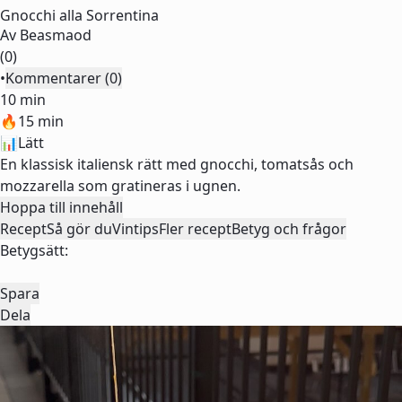
Gnocchi alla Sorrentina
Av
Beasmaod
(0)
•
Kommentarer (0)
10 min
🔥
15 min
📊
Lätt
En klassisk italiensk rätt med gnocchi, tomatsås och
mozzarella som gratineras i ugnen.
Hoppa till innehåll
Recept
Så gör du
Vintips
Fler recept
Betyg och frågor
Betygsätt:
Spara
Dela