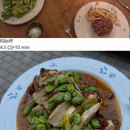
Råbiff
4.5 (2)
•
10 min