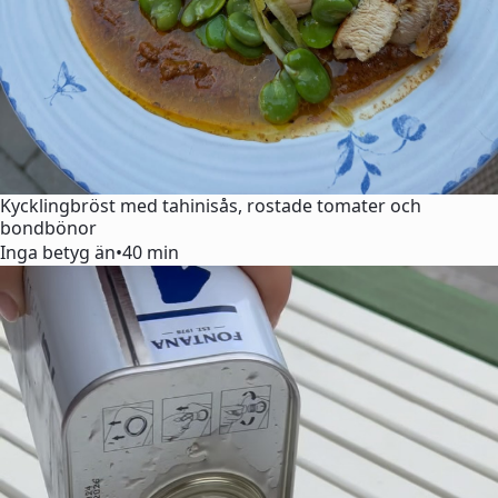
Kycklingbröst med tahinisås, rostade tomater och
bondbönor
Inga betyg än
•
40 min