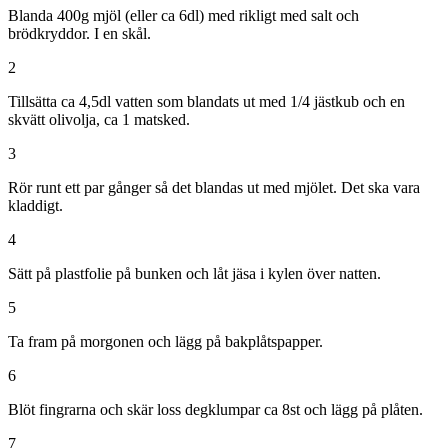
Blanda 400g mjöl (eller ca 6dl) med rikligt med salt och
brödkryddor. I en skål.
2
Tillsätta ca 4,5dl vatten som blandats ut med 1/4 jästkub och en
skvätt olivolja, ca 1 matsked.
3
Rör runt ett par gånger så det blandas ut med mjölet. Det ska vara
kladdigt.
4
Sätt på plastfolie på bunken och låt jäsa i kylen över natten.
5
Ta fram på morgonen och lägg på bakplåtspapper.
6
Blöt fingrarna och skär loss degklumpar ca 8st och lägg på plåten.
7