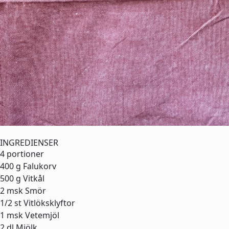
INGREDIENSER
4 portioner
400 g
Falukorv
500 g
Vitkål
2 msk
Smör
1/2 st
Vitlöksklyftor
1 msk
Vetemjöl
2 dl
Mjölk