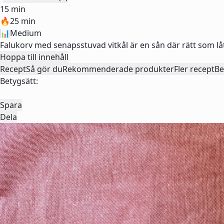
15 min
🔥
25 min
📊
Medium
Falukorv med senapsstuvad vitkål är en sån där rätt som 
Hoppa till innehåll
Recept
Så gör du
Rekommenderade produkter
Fler recept
Be
Betygsätt:
Spara
Dela