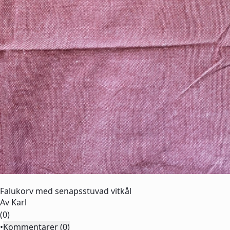
Falukorv med senapsstuvad vitkål
Av
Karl
(0)
•
Kommentarer (0)