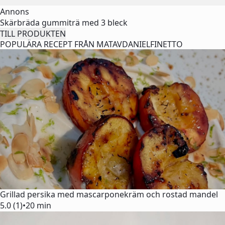
Annons
Skärbräda gummiträ med 3 bleck
TILL PRODUKTEN
POPULÄRA RECEPT FRÅN MATAVDANIELFINETTO
Grillad persika med mascarponekräm och rostad mandel
5.0 (1)
•
20 min