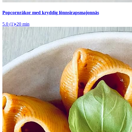
Popcornräkor med kryddig lönnsirapsmajonnäs
5.0 (1)
•
20 min