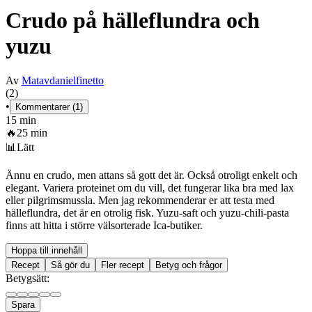
Crudo på hälleflundra och
yuzu
Av
Matavdanielfinetto
(2)
•
Kommentarer (1)
15 min
🔥
25 min
📊
Lätt
Ännu en crudo, men attans så gott det är. Också otroligt enkelt och
elegant. Variera proteinet om du vill, det fungerar lika bra med lax
eller pilgrimsmussla. Men jag rekommenderar er att testa med
hälleflundra, det är en otrolig fisk. Yuzu-saft och yuzu-chili-pasta
finns att hitta i större välsorterade Ica-butiker.
Hoppa till innehåll
Recept
Så gör du
Fler recept
Betyg och frågor
Betygsätt:
Spara