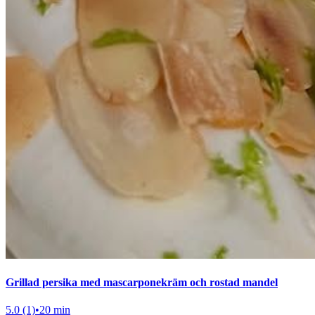
Grillad persika med mascarponekräm och rostad mandel
5.0 (1)
•
20 min