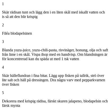
1
Skär rädisan tunt och lägg den i en liten skål med iskallt vatten och
is så att den blir krispig
2
Filéa blodapelsinen
3
Blanda yuzu-juice, yuzu-chili-pasta, risvinäger, honung, olja och saft
från lime i en skål. Vispa ihop med en handvisp. Om blandningen är
för koncentrerad kan du späda ut med 1 tsk vatten
4
Skär hälleflundran i fina bitar. Lägg upp fisken på tallrik, strö över
lite salt och häll på dressingen. Dra några varv med pepparkvarnen
över fisken
5
Dekorera med krispig rädisa, färskt skuren jalapeno, blodapelsin och
färsk mynta