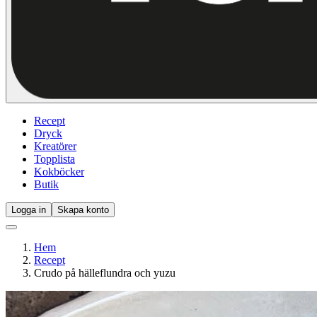
Recept
Dryck
Kreatörer
Topplista
Kokböcker
Butik
Logga in
Skapa konto
Hem
Recept
Crudo på hälleflundra och yuzu