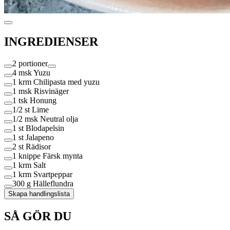
INGREDIENSER
2 portioner
4 msk
Yuzu
1 krm
Chilipasta med yuzu
1 msk
Risvinäger
1 tsk
Honung
1/2 st
Lime
1/2 msk
Neutral olja
1 st
Blodapelsin
1 st
Jalapeno
2 st
Rädisor
1 knippe
Färsk mynta
1 krm
Salt
1 krm
Svartpeppar
300 g
Hälleflundra
Skapa handlingslista
SÅ GÖR DU