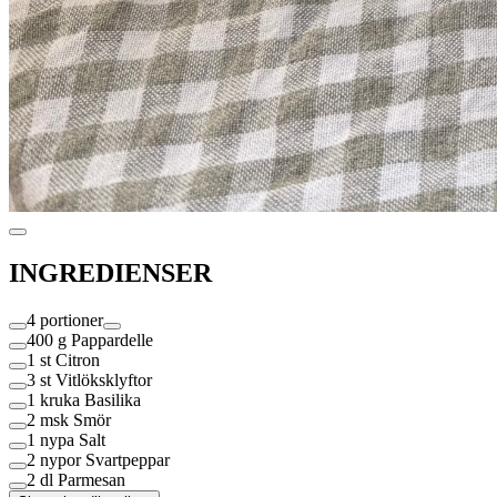
INGREDIENSER
4 portioner
400 g
Pappardelle
1 st
Citron
3 st
Vitlöksklyftor
1 kruka
Basilika
2 msk
Smör
1 nypa
Salt
2 nypor
Svartpeppar
2 dl
Parmesan