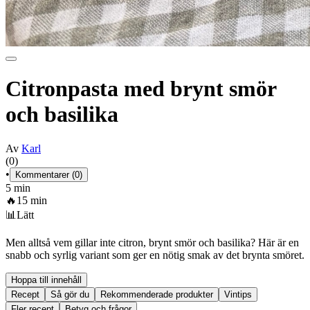
Citronpasta med brynt smör
och basilika
Av
Karl
(0)
•
Kommentarer (0)
5 min
🔥
15 min
📊
Lätt
Men alltså vem gillar inte citron, brynt smör och basilika? Här är en
snabb och syrlig variant som ger en nötig smak av det brynta smöret.
Hoppa till innehåll
Recept
Så gör du
Rekommenderade produkter
Vintips
Fler recept
Betyg och frågor