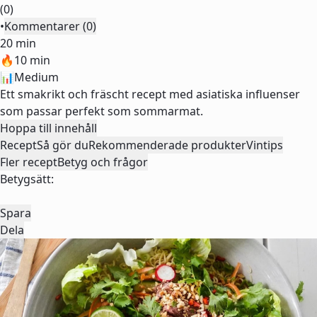
(0)
•
Kommentarer (0)
20 min
🔥
10 min
📊
Medium
Ett smakrikt och fräscht recept med asiatiska influenser
som passar perfekt som sommarmat.
Hoppa till innehåll
Recept
Så gör du
Rekommenderade produkter
Vintips
Fler recept
Betyg och frågor
Betygsätt:
Spara
Dela