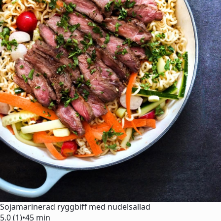
Sojamarinerad ryggbiff med nudelsallad
5.0 (1)
•
45 min