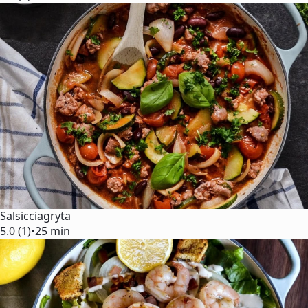
Salsicciagryta
5.0 (1)
•
25 min