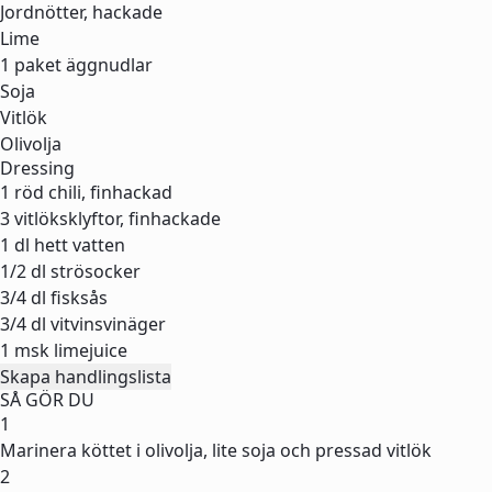
Jordnötter, hackade
Lime
1 paket
äggnudlar
Soja
Vitlök
Olivolja
Dressing
1
röd chili, finhackad
3
vitlöksklyftor, finhackade
1 dl
hett vatten
1/2 dl
strösocker
3/4 dl
fisksås
3/4 dl
vitvinsvinäger
1 msk
limejuice
Skapa handlingslista
SÅ GÖR DU
1
Marinera köttet i olivolja, lite soja och pressad vitlök
2