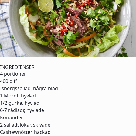
INGREDIENSER
4 portioner
400
biff
Isbergssallad, några blad
1
Morot, hyvlad
1/2
gurka, hyvlad
6-7
rädisor, hyvlade
Koriander
2
salladslökar, skivade
Cashewnötter, hackad