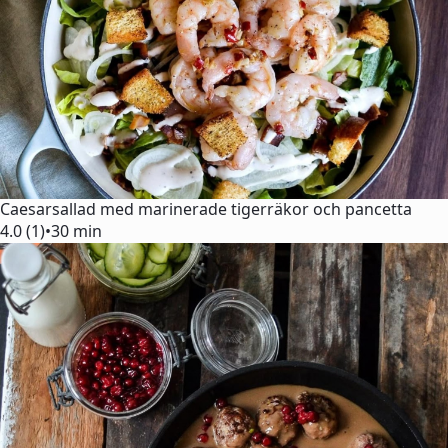
Caesarsallad med marinerade tigerräkor och pancetta
4.0 (1)
•
30 min