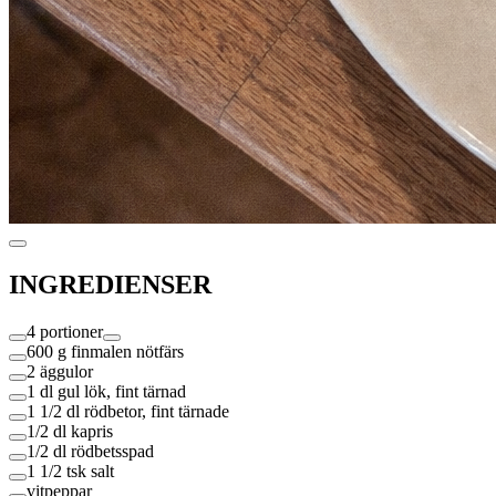
INGREDIENSER
4 portioner
600 g
finmalen nötfärs
2
äggulor
1 dl
gul lök, fint tärnad
1 1/2 dl
rödbetor, fint tärnade
1/2 dl
kapris
1/2 dl
rödbetsspad
1 1/2 tsk
salt
vitpeppar