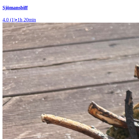
Sjömansbiff
4.0 (1)
•
1h 20min