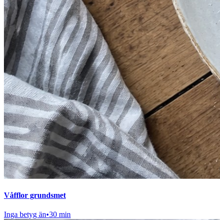
Våfflor grundsmet
Inga betyg än
•
30 min