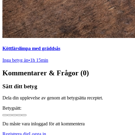
Köttfärslimpa med gräddsås
Inga betyg än
•
1h 15min
Kommentarer & Frågor (0)
Sätt ditt betyg
Dela din upplevelse av genom att betygsätta receptet.
Betygsätt:
Du måste vara inloggad för att kommentera
Registrera dig
Logga in