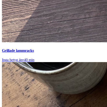
Grillade lammracks
Inga betyg än
•
40 min