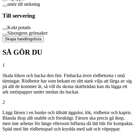
smör till stekning
Till servering
Kokt potatis
Säsongens grönsaker
Skapa handlingslista
SÅ GÖR DU
1
Skala löken och hacka den fint. Finhacka även rödbetorna i små
tärningar. Rödbetor har som bekant en rätt stark vilja att färga av sig
på allt de kommer åt, så vill du skona skärbrädan kan du lägga ett
ark smörpapper under medan du hackar.
2
Lägg färsen i en bunke och tillsätt äggulor, lök, rödbetor och kapris.
Blanda ihop allt snabbt och försiktigt. Färsen ska precis gå ihop,
men inte arbetas för länge eftersom biffarna då lätt blir för kompakta.
Späd med lite rödbetsspad och krydda med salt och vitpeppar.