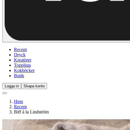
Recept
Dryck
Kreatörer
Topplista
Kokböcker
Butik
Logga in
Skapa konto
Hem
Recept
Biff à la Lindström