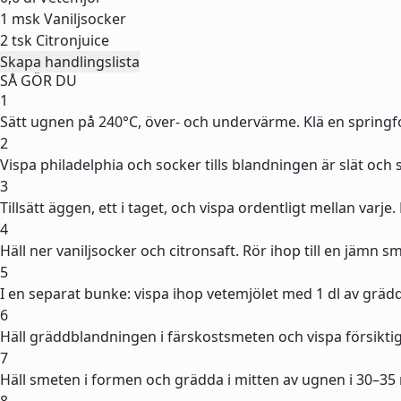
1 msk
Vaniljsocker
2 tsk
Citronjuice
Skapa handlingslista
SÅ GÖR DU
1
Sätt ugnen på 240°C, över- och undervärme. Klä en springf
2
Vispa philadelphia och socker tills blandningen är slät och
3
Tillsätt äggen, ett i taget, och vispa ordentligt mellan varj
4
Häll ner vaniljsocker och citronsaft. Rör ihop till en jämn 
5
I en separat bunke: vispa ihop vetemjölet med 1 dl av grädde
6
Häll gräddblandningen i färskostsmeten och vispa försiktigt
7
Häll smeten i formen och grädda i mitten av ugnen i 30–35 