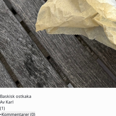
Baskisk ostkaka
Av
Karl
(1)
•
Kommentarer (0)