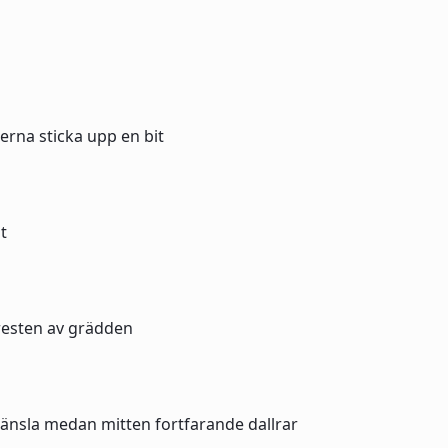
rna sticka upp en bit
t
r resten av grädden
känsla medan mitten fortfarande dallrar