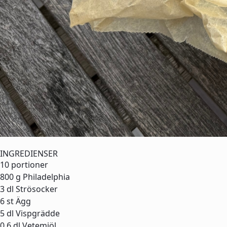
INGREDIENSER
10 portioner
800 g
Philadelphia
3 dl
Strösocker
6 st
Ägg
5 dl
Vispgrädde
0,6 dl
Vetemjöl