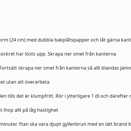
orm (24 cm) med dubbla bakplåtspapper och låt gärna kante
 sockret har lösts upp. Skrapa ner smet från kanterna
e. Fortsätt skrapa ner smet från kanterna så allt blandas jämn
smet utan att överarbeta
n tills det är klumpfritt. Rör i ytterligare 1 dl och därefte
 ihop allt på låg hastighet
minuter. Ytan ska vara djupt gyllenbrun med en lätt bränd 