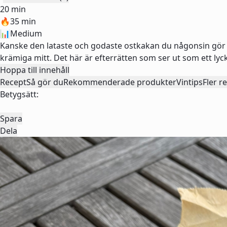
20 min
🔥
35 min
📊
Medium
Kanske den lataste och godaste ostkakan du någonsin gör m
krämiga mitt. Det här är efterrätten som ser ut som ett l
Hoppa till innehåll
Recept
Så gör du
Rekommenderade produkter
Vintips
Fler r
Betygsätt:
Spara
Dela