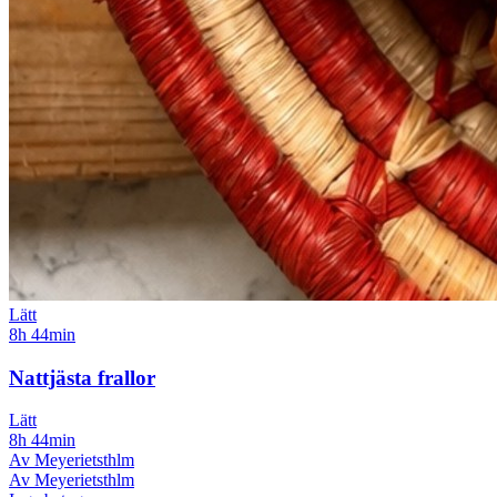
Lätt
8h 44min
Nattjästa frallor
Lätt
8h 44min
Av Meyerietsthlm
Av Meyerietsthlm