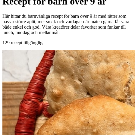
Recept för barn över 9 år
Här hittar du barnvänliga recept för barn över 9 år med rätter som
passar större aptit, mer smak och vardagar där maten gärna får vara
både enkel och god. Våra kreatörer delar favoriter som funkar till
lunch, middag och mellanmål.
129 recept tillgängliga