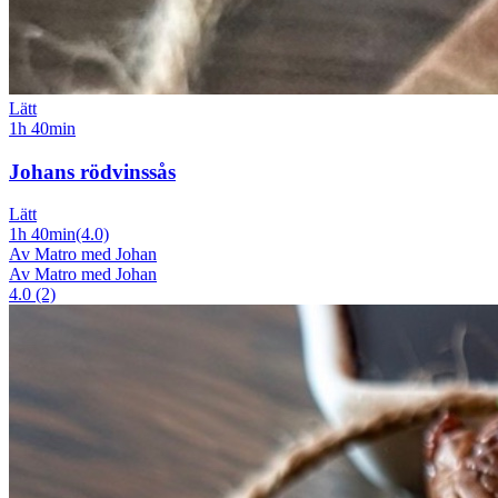
Lätt
1h 40min
Johans rödvinssås
Lätt
1h 40min
(4.0)
Av Matro med Johan
Av Matro med Johan
4.0 (2)