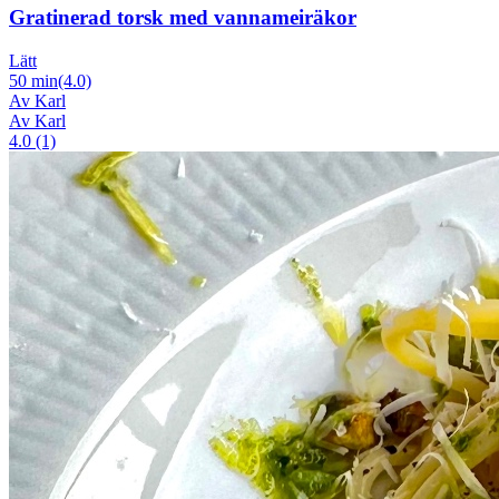
Gratinerad torsk med vannameiräkor
Lätt
50 min
(4.0)
Av Karl
Av Karl
4.0 (1)