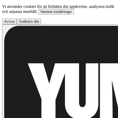
Vi använder cookies för att förbättra din upplevelse, analysera trafik
och anpassa innehåll.
Hantera inställningar
Avvisa
Godkänn alla