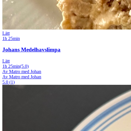
Lätt
1h 25min
Johans Medelhavslimpa
Lätt
1h 25min
(5.0)
Av Matro med Johan
Av Matro med Johan
5.0 (1)