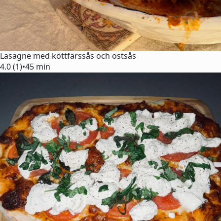
Lasagne med köttfärssås och ostsås
4.0 (1)
•
45 min