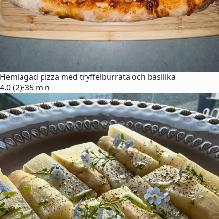
Hemlagad pizza med tryffelburrata och basilika
4.0 (2)
•
35 min