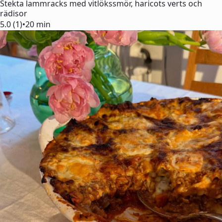
Stekta lammracks med vitlökssmör, haricots verts och
rädisor
5.0 (1)
•
20 min