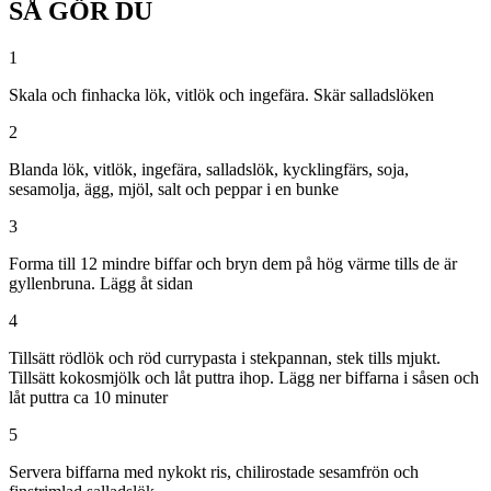
SÅ GÖR DU
1
Skala och finhacka lök, vitlök och ingefära. Skär salladslöken
2
Blanda lök, vitlök, ingefära, salladslök, kycklingfärs, soja,
sesamolja, ägg, mjöl, salt och peppar i en bunke
3
Forma till 12 mindre biffar och bryn dem på hög värme tills de är
gyllenbruna. Lägg åt sidan
4
Tillsätt rödlök och röd currypasta i stekpannan, stek tills mjukt.
Tillsätt kokosmjölk och låt puttra ihop. Lägg ner biffarna i såsen och
låt puttra ca 10 minuter
5
Servera biffarna med nykokt ris, chilirostade sesamfrön och