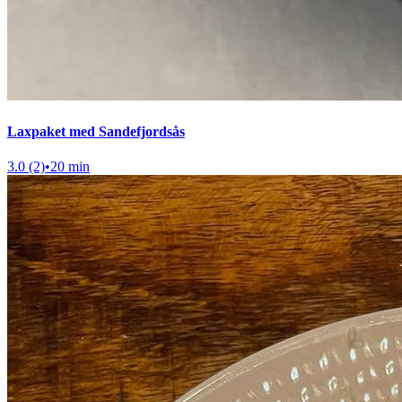
Laxpaket med Sandefjordsås
3.0 (2)
•
20 min