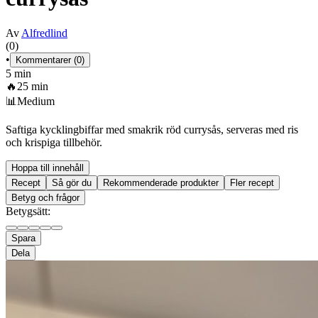
Av
Alfredlind
(0)
•
Kommentarer (0)
5 min
🔥
25 min
📊
Medium
Saftiga kycklingbiffar med smakrik röd currysås, serveras med ris
och krispiga tillbehör.
Hoppa till innehåll
Recept
Så gör du
Rekommenderade produkter
Fler recept
Betyg och frågor
Betygsätt:
Spara
Dela