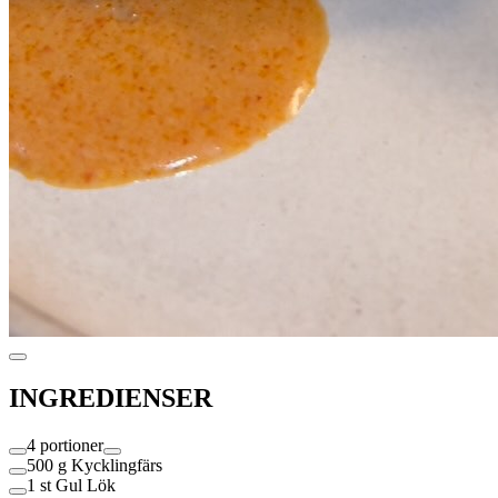
INGREDIENSER
4 portioner
500 g
Kycklingfärs
1 st
Gul Lök