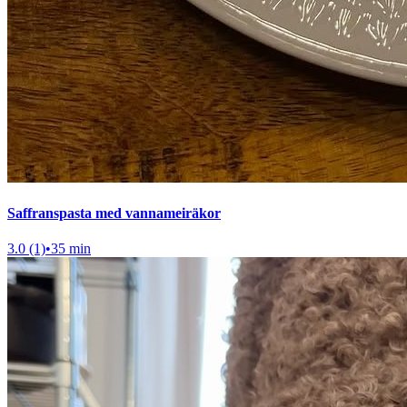
Saffranspasta med vannameiräkor
3.0 (1)
•
35 min