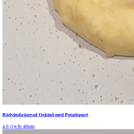
Rödvinsbräserad Oxkind med Potatispuré
4.0 (1)
•
3h 48min