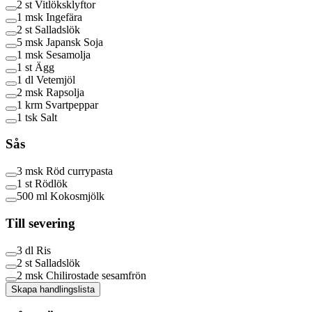
2 st
Vitlöksklyftor
1 msk
Ingefära
2 st
Salladslök
5 msk
Japansk Soja
1 msk
Sesamolja
1 st
Ägg
1 dl
Vetemjöl
2 msk
Rapsolja
1 krm
Svartpeppar
1 tsk
Salt
Sås
3 msk
Röd currypasta
1 st
Rödlök
500 ml
Kokosmjölk
Till severing
3 dl
Ris
2 st
Salladslök
2 msk
Chilirostade sesamfrön
Skapa handlingslista