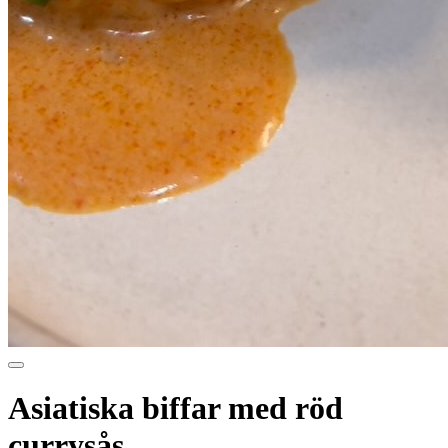
Asiatiska biffar med röd
currysås