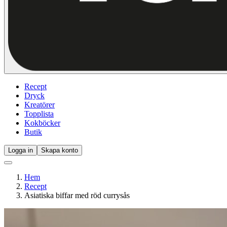
Recept
Dryck
Kreatörer
Topplista
Kokböcker
Butik
Logga in
Skapa konto
Hem
Recept
Asiatiska biffar med röd currysås