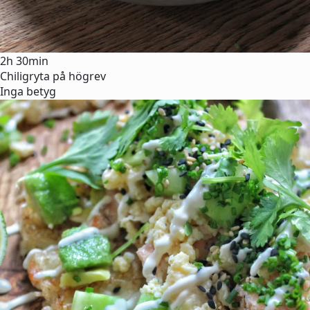
2h 30min
Chiligryta på högrev
Inga betyg