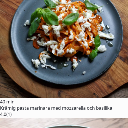
40 min
Krämig pasta marinara med mozzarella och basilika
4.0
(1)