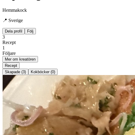
Hemmakock
📍 Sverige
Dela profil
Följ
3
Recept
1
Följare
Mer om kreatören
Recept
Skapade (3)
Kokböcker (0)