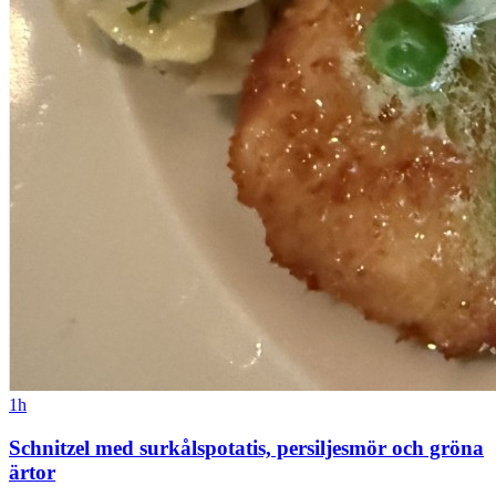
1h
Schnitzel med surkålspotatis, persiljesmör och gröna
ärtor