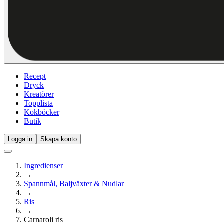
Recept
Dryck
Kreatörer
Topplista
Kokböcker
Butik
Logga in
Skapa konto
Ingredienser
→
Spannmål, Baljväxter & Nudlar
→
Ris
→
Carnaroli ris