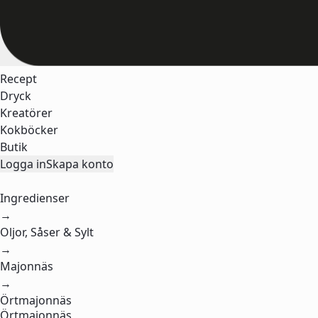
Recept
Dryck
Kreatörer
Kokböcker
Butik
Logga in
Skapa konto
Ingredienser
→
Oljor, Såser & Sylt
→
Majonnäs
→
Örtmajonnäs
Örtmajonnäs