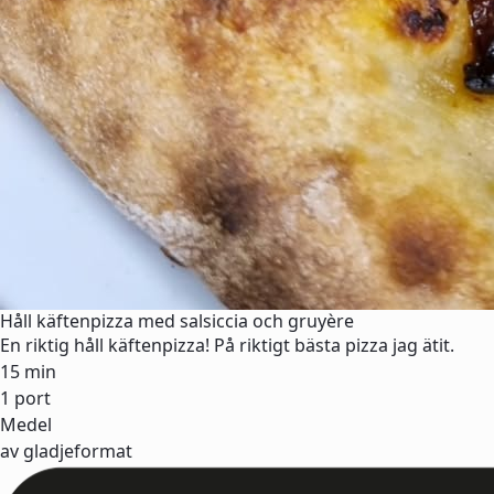
Håll käftenpizza med salsiccia och gruyère
En riktig håll käftenpizza! På riktigt bästa pizza jag ätit.
15 min
1 port
Medel
av gladjeformat