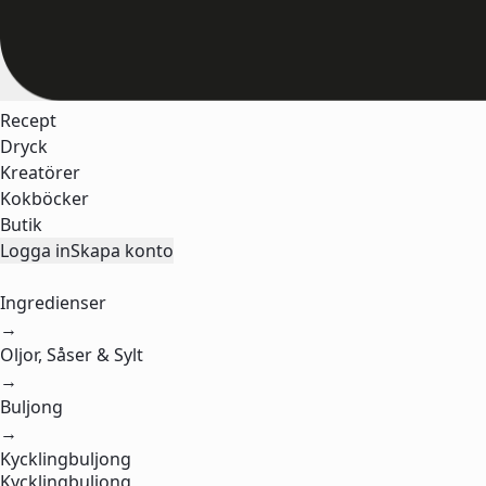
Recept
Dryck
Kreatörer
Kokböcker
Butik
Logga in
Skapa konto
Ingredienser
→
Oljor, Såser & Sylt
→
Buljong
→
Kycklingbuljong
Kycklingbuljong