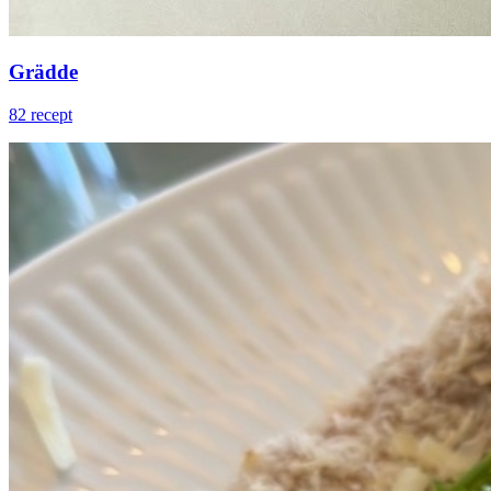
Grädde
82 recept