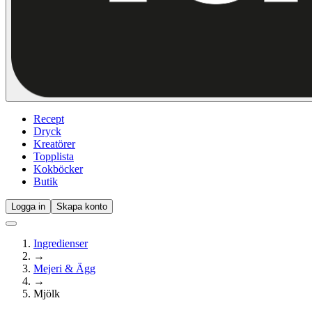
Recept
Dryck
Kreatörer
Topplista
Kokböcker
Butik
Logga in
Skapa konto
Ingredienser
→
Mejeri & Ägg
→
Mjölk