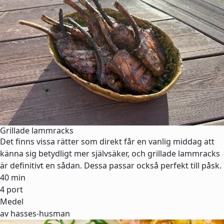
Grillade lammracks
Det finns vissa rätter som direkt får en vanlig middag att
känna sig betydligt mer självsäker, och grillade lammracks
är definitivt en sådan. Dessa passar också perfekt till påsk.
40 min
4 port
Medel
av hasses-husman