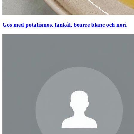
Gös med potatismos, fänkål, beurre blanc och nori