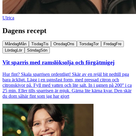
Ulrica
Dagens recept
Måndag
Mån
Tisdag
Tis
Onsdag
Ons
Torsdag
Tor
Fredag
Fre
Lördag
Lör
Söndag
Sön
Vit sparris med ramslöksolja och förgätmigej
Hur fint? Skala sparrisen ordentligt! Skär av en rejäl bit nedtill pga
bara äckligt. Lägg i en ugnsfast form, med pressad citron och
citronskivor på. Fyll med vatten och lite salt. In i ugnen på 200° i ca
25 min. Eller tills sparrisen är mjuk. Gärna lite kärna kvar. Den skär
du dom såhär fint som jag har gjort