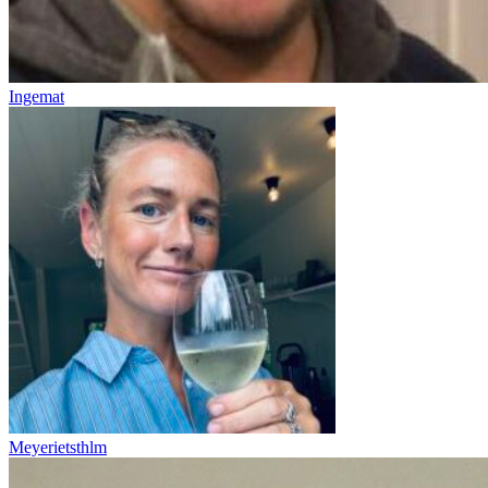
Ingemat
Meyerietsthlm