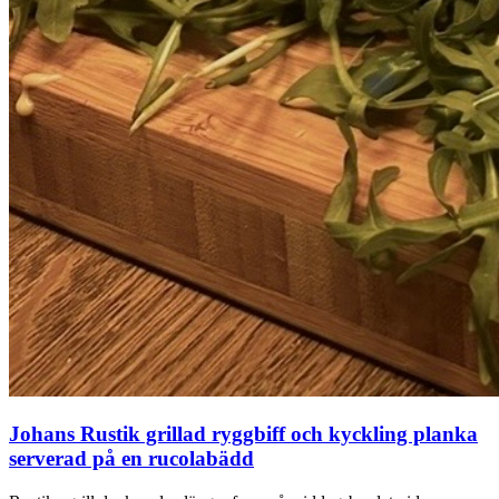
Johans Rustik grillad ryggbiff och kyckling planka
serverad på en rucolabädd