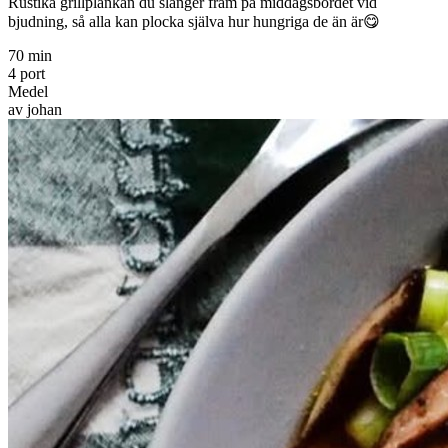
Rustika grillplankan du slänger fram på middagsbordet vid
bjudning, så alla kan plocka själva hur hungriga de än är😋
70 min
4 port
Medel
av johan