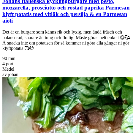
Johans Italienska kycklingburgare med pesto,
mozzarella, prosciutto och rostad paprika Parmesan
klyft potatis med vitlök och persilja & en Parmesan
aioli
Det är en burgare som känns rik och lyxig, men ändå fräsch och
balanserad, snarare än tung och flottig. Måste göras helt enkelt 😋🥰
Å snacka inte om potatisen för så kommer ni göra alla gånger ni gör
klyftpotatis 🥰😋
90 min
4 port
Medel
av johan