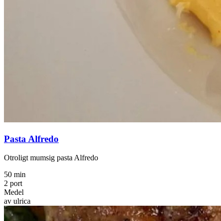
Pasta Alfredo
Otroligt mumsig pasta Alfredo
50 min
2 port
Medel
av ulrica