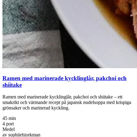
Ramen med marinerade kycklinglår, pakchoi och
shiitake
Ramen med marinerade kycklinglår, pakchoi och shiitake – ett
smakrikt och värmande recept på japansk nudelsoppa med krispiga
grönsaker och marinerad kyckling.
45 min
4 port
Medel
av sophiiebjorkman