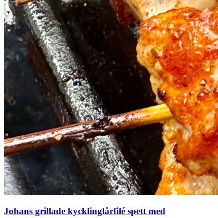
Johans grillade kycklinglårfilé spett med