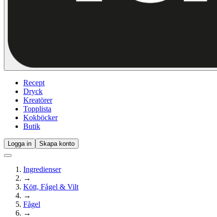
Recept
Dryck
Kreatörer
Topplista
Kokböcker
Butik
Logga in
Skapa konto
Ingredienser
→
Kött, Fågel & Vilt
→
Fågel
→