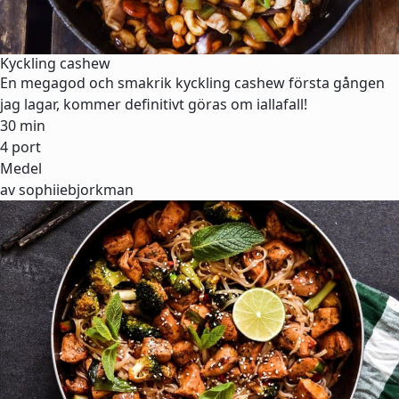
Kyckling cashew
En megagod och smakrik kyckling cashew första gången
jag lagar, kommer definitivt göras om iallafall!
30 min
4 port
Medel
av sophiiebjorkman