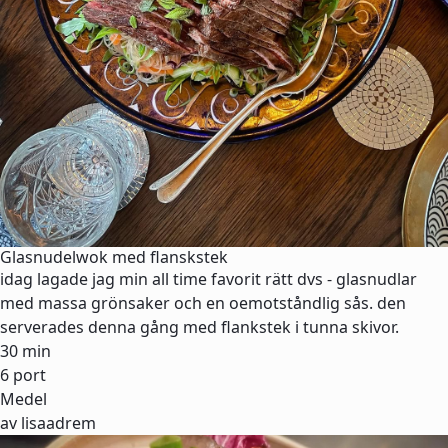
Glasnudelwok med flanskstek
idag lagade jag min all time favorit rätt dvs - glasnudlar
med massa grönsaker och en oemotståndlig sås. den
serverades denna gång med flankstek i tunna skivor.
30 min
6 port
Medel
av lisaadrem