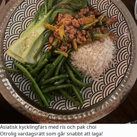
Asiatisk kycklingfärs med ris och pak choi
Otrolig vardagsrätt som går snabbt att laga!