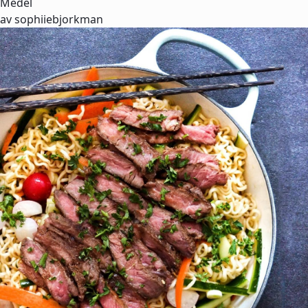
Medel
av sophiiebjorkman