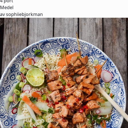
4 port
Medel
av sophiiebjorkman