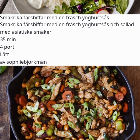
Smakrika färsbiffar med en fräsch yoghurtsås
Smakrika färsbiffar med en fräsch yoghurtsås och sallad
med asiatiska smaker
35 min
4 port
Lätt
av sophiiebjorkman