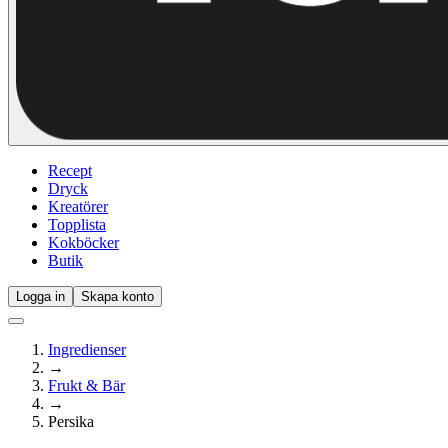
Recept
Dryck
Kreatörer
Topplista
Kokböcker
Butik
Logga in
Skapa konto
Ingredienser
→
Frukt & Bär
→
Persika